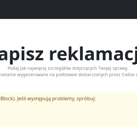
apisz reklamac
Podaj jak najwięcej szczegółów dotyczących Twojej sprawy.
zostanie wygenerowane na podstawie dostarczonych przez Ciebie 
Block). Jeśli występują problemy, spróbuj: