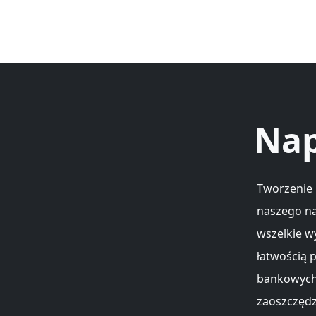
Nap
Tworzenie r
naszego na
wszelkie w
łatwością 
bankowych.
zaoszczędz