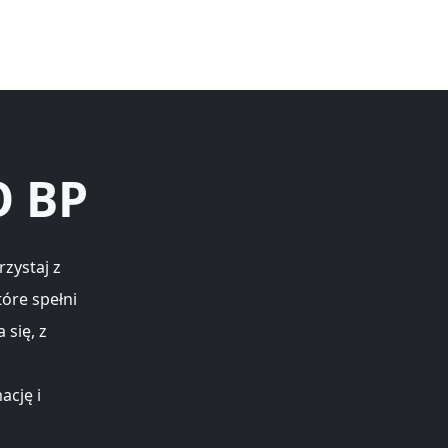
O BP
rzystaj z
óre spełni
 się, z
ację i