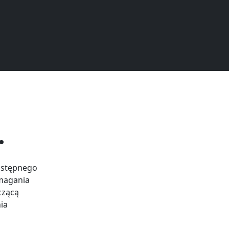
.
dostępnego
ymagania
czącą
ia