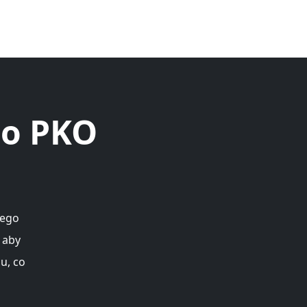
do PKO
nego
 aby
u, co