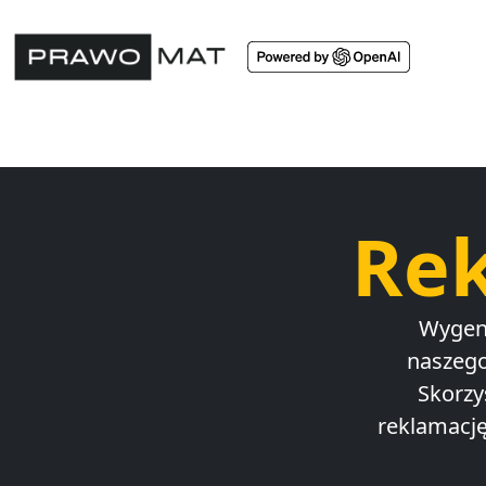
Rek
Wygene
naszego
Skorzy
reklamację