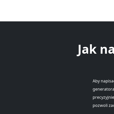
Jak n
Aby napisa
generatora
precyzyjni
pozwoli za