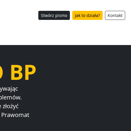
Stwórz pismo
Jak to działa?
Kontakt
O BP
żywając
oblemów.
 złożyć
h. Prawomat