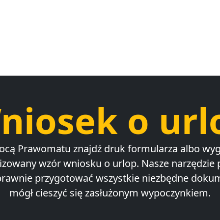
niosek o url
ocą Prawomatu znajdź druk formularza albo wyg
izowany wzór wniosku o urlop. Nasze narzędzie
sprawnie przygotować wszystkie niezbędne dokum
mógł cieszyć się zasłużonym wypoczynkiem.