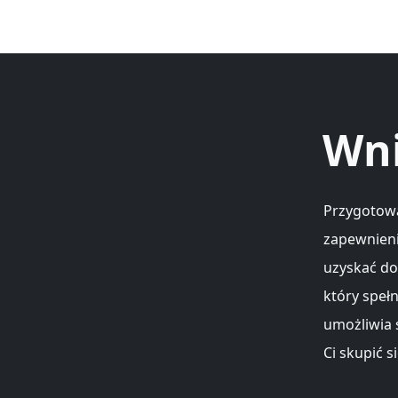
Wni
Przygotowa
zapewnieni
uzyskać do
który speł
umożliwia 
Ci skupić s