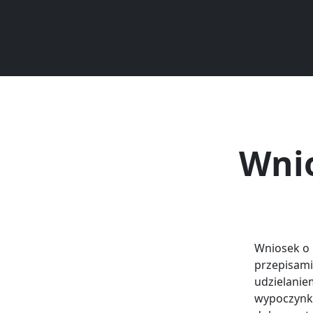
Wnio
Wniosek o 
przepisami
udzielanie
wypoczynku