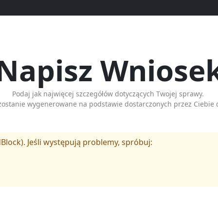
Napisz Wniose
Podaj jak najwięcej szczegółów dotyczących Twojej sprawy.
zostanie wygenerowane na podstawie dostarczonych przez Ciebie 
Block). Jeśli występują problemy, spróbuj: