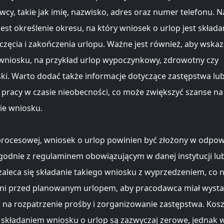
cy, takie jak imię, nazwisko, adres oraz numer telefonu. N
est określenie okresu, na który wniosek o urlop jest składa
częcia i zakończenia urlopu. Ważne jest również, aby wska
wniosku, na przykład urlop wypoczynkowy, zdrowotny czy
ki. Warto dodać także informacje dotyczące zastępstwa lu
i pracy w czasie nieobecności, co może zwiększyć szanse n
ie wniosku.
procesowej, wniosek o urlop powinien być złożony w odpo
zgodnie z regulaminem obowiązującym w danej instytucji lub
zaleca się składanie takiego wniosku z wyprzedzeniem, co 
dni przed planowanym urlopem, aby pracodawca miał wysta
 na rozpatrzenie prośby i zorganizowanie zastępstwa. Kosz
 składaniem wniosku o urlop są zazwyczaj zerowe, jednak 