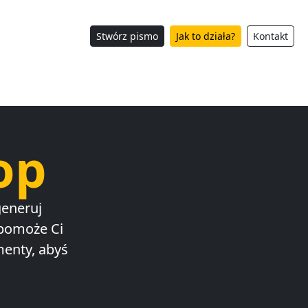
Stwórz pismo
Jak to działa?
Kontakt
op
eneruj
 pomoże Ci
enty, abyś