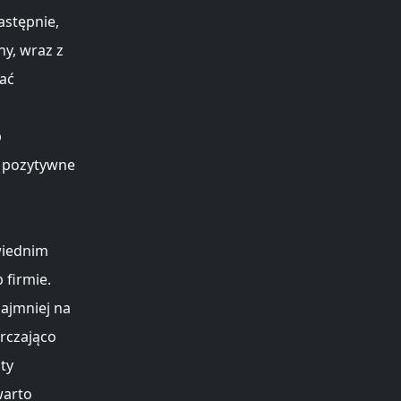
astępnie,
ny, wraz z
zać
b
a pozytywne
wiednim
 firmie.
najmniej na
rczająco
ty
warto