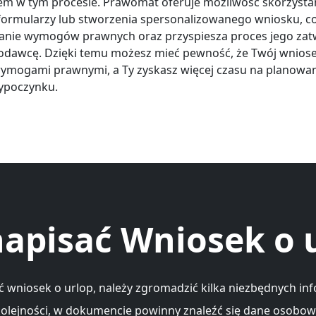
 w tym procesie. Prawomat oferuje możliwość skorzystan
ormularzy lub stworzenia spersonalizowanego wniosku, co
anie wymogów prawnych oraz przyspiesza proces jego zat
odawcę. Dzięki temu możesz mieć pewność, że Twój wniose
ymogami prawnymi, a Ty zyskasz więcej czasu na planowa
ypoczynku.
napisać Wniosek o 
ć wniosek o urlop, należy zgromadzić kilka niezbędnych inf
kolejności, w dokumencie powinny znaleźć się dane osobo