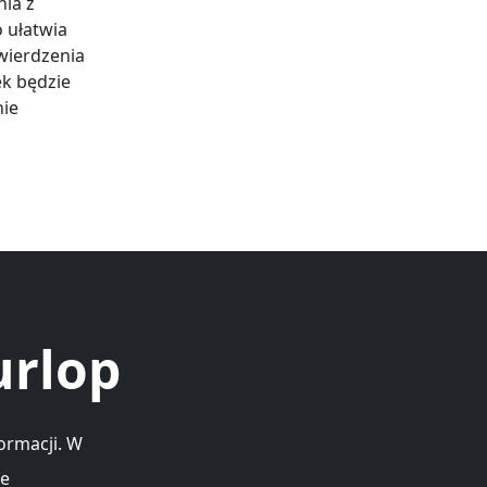
ia z
 ułatwia
wierdzenia
k będzie
nie
urlop
ormacji. W
we