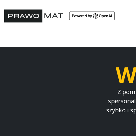
W
Z pom
spersonal
szybko i 