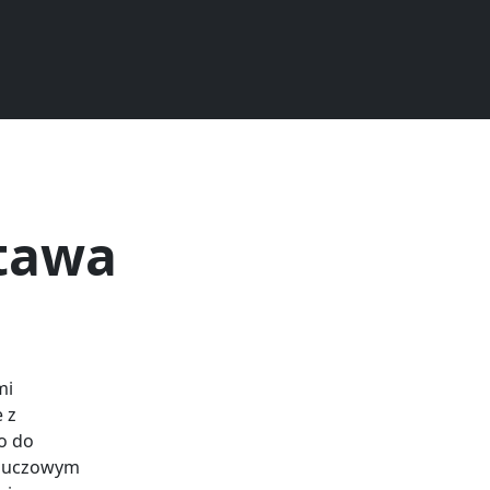
stawa
mi
 z
o do
kluczowym