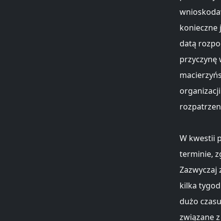
wnioskodaw
konieczne j
datą rozpo
przyczynę 
macierzyńs
organizacj
rozpatrzen
W kwestii 
terminie, 
Zazwyczaj 
kilka tygo
dużo czasu
związane z