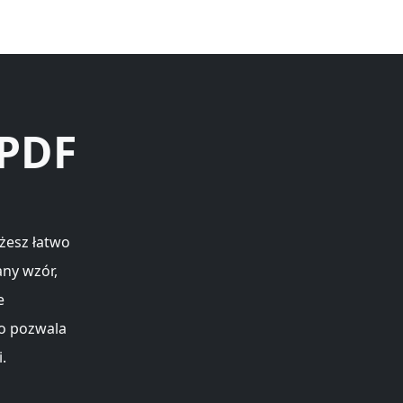
 PDF
żesz łatwo
ny wzór,
e
co pozwala
.