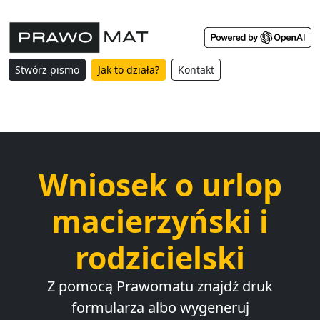
Stwórz pismo
Jak to działa?
Kontakt
Wniosek o urlop
macierzyński i
rodzicielski
Z pomocą Prawomatu znajdź druk
formularza albo wygeneruj