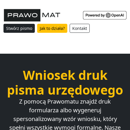
Stwórz pismo
Jak to działa?
Kontakt
Wniosek druk
pisma urzędowego
Z pomocą Prawomatu znajdź druk
formularza albo wygeneruj
spersonalizowany wzór wniosku, który
spełni wszystkie wymogi formalne. Nasze