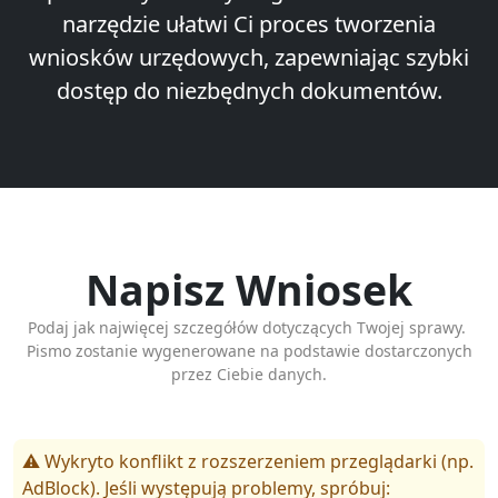
narzędzie ułatwi Ci proces tworzenia
wniosków urzędowych, zapewniając szybki
dostęp do niezbędnych dokumentów.
Napisz Wniosek
Podaj jak najwięcej szczegółów dotyczących Twojej sprawy.
Pismo zostanie wygenerowane na podstawie dostarczonych
przez Ciebie danych.
⚠️ Wykryto konflikt z rozszerzeniem przeglądarki (np.
AdBlock). Jeśli występują problemy, spróbuj: