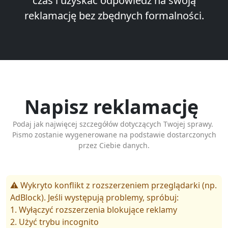
czas i uzyskać odpowiedź na swoją
reklamację bez zbędnych formalności.
Napisz reklamację
Podaj jak najwięcej szczegółów dotyczących Twojej sprawy.
Pismo zostanie wygenerowane na podstawie dostarczonych
przez Ciebie danych.
⚠️ Wykryto konflikt z rozszerzeniem przeglądarki (np.
AdBlock). Jeśli występują problemy, spróbuj:
1. Wyłączyć rozszerzenia blokujące reklamy
2. Użyć trybu incognito