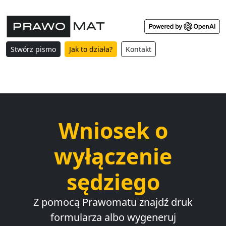
Stwórz pismo
Jak to działa?
Kontakt
Wniosek o
wyłączenie
sędziego
Z pomocą Prawomatu znajdź druk
formularza albo wygeneruj