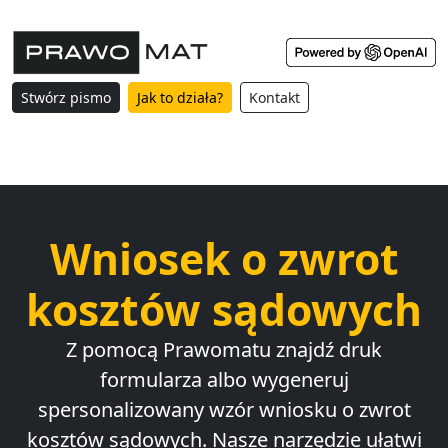
Stwórz pismo
Jak to działa?
Kontakt
Wniosek o zwrot
kosztów sądowych
Z pomocą Prawomatu znajdź druk
formularza albo wygeneruj
spersonalizowany wzór wniosku o zwrot
kosztów sądowych. Nasze narzędzie ułatwi