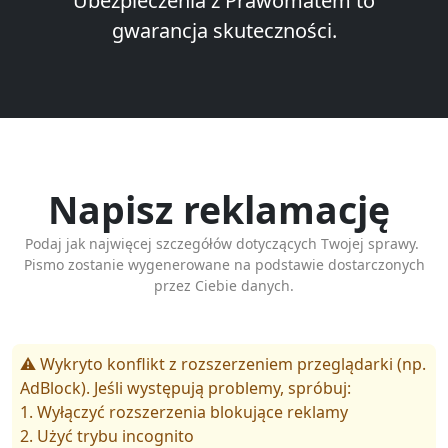
Ubezpieczenia z Prawomatem to
gwarancja skuteczności.
Napisz reklamację
Podaj jak najwięcej szczegółów dotyczących Twojej sprawy.
Pismo zostanie wygenerowane na podstawie dostarczonych
przez Ciebie danych.
⚠️ Wykryto konflikt z rozszerzeniem przeglądarki (np.
AdBlock). Jeśli występują problemy, spróbuj:
1. Wyłączyć rozszerzenia blokujące reklamy
2. Użyć trybu incognito