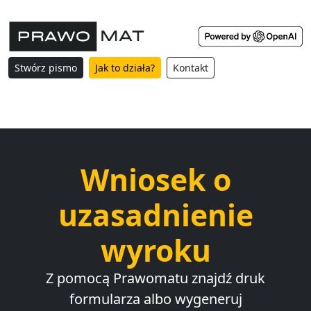
Stwórz pismo
Jak to działa?
Kontakt
Wniosek o
uzasadnienie
wyroku
Z pomocą Prawomatu znajdź druk
formularza albo wygeneruj