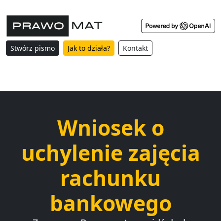
Stwórz pismo
Jak to działa?
Kontakt
Wniosek o
uchylenie zajęcia
rachunku
bankowego