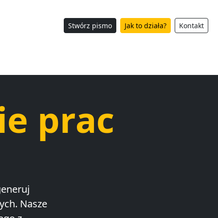
Stwórz pismo
Jak to działa?
Kontakt
ie prac
eneruj
ych. Nasze