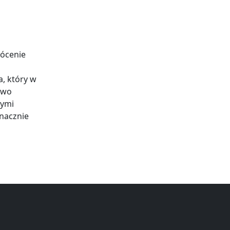
rócenie
, który w
two
cymi
znacznie