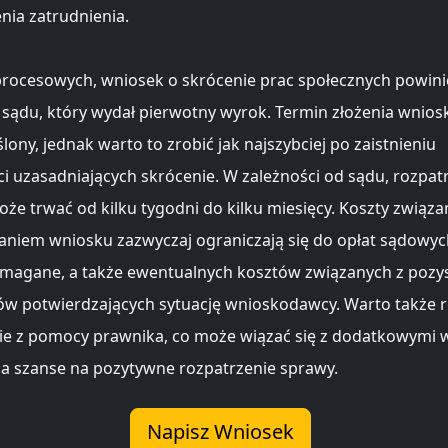
nia zatrudnienia.
procesowych, wniosek o skrócenie prac społecznych powini
 sądu, który wydał pierwotny wyrok. Termin złożenia wniosk
ślony, jednak warto to zrobić jak najszybciej po zaistnieniu
ci uzasadniających skrócenie. W zależności od sądu, rozpat
że trwać od kilku tygodni do kilku miesięcy. Koszty związa
niem wniosku zazwyczaj ograniczają się do opłat sądowych,
ymagane, a także ewentualnych kosztów związanych z poz
 potwierdzających sytuację wnioskodawcy. Warto także 
ie z pomocy prawnika, co może wiązać się z dodatkowymi 
za szanse na pozytywne rozpatrzenie sprawy.
Napisz Wniosek