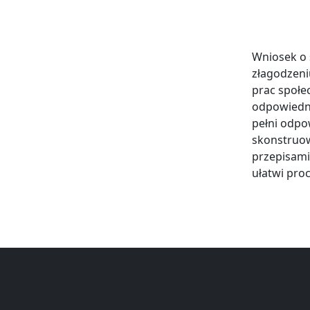
Wniosek o 
złagodzeni
prac społe
odpowiedni
pełni odpo
skonstruow
przepisami,
ułatwi proc