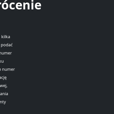
rócenie
 kilka
n podać
 numer
ku
m numer
ację
wej,
ania
nty