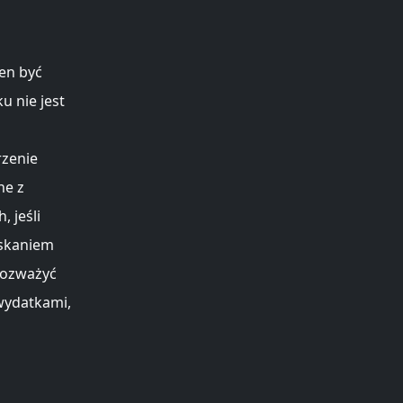
en być
u nie jest
rzenie
ne z
 jeśli
yskaniem
rozważyć
wydatkami,