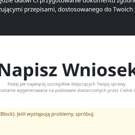
ędzie ułatwi Ci przygotowanie dokumentu zgodn
ującymi przepisami, dostosowanego do Twoich 
Napisz Wniose
Podaj jak najwięcej szczegółów dotyczących Twojej sprawy.
zostanie wygenerowane na podstawie dostarczonych przez Ciebie 
Block). Jeśli występują problemy, spróbuj: