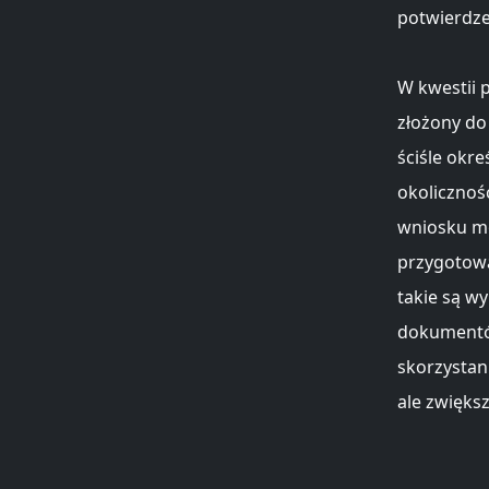
potwierdze
W kwestii 
złożony do
ściśle okre
okolicznoś
wniosku mo
przygotowa
takie są w
dokumentów
skorzystan
ale zwięks