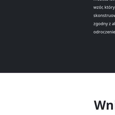
wzór, któr
skonstruow
zgodny z a
odroczenie
Wni