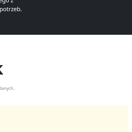
ego z
potrzeb.
k
danych.