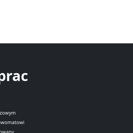
prac
uczowym
rawomatowi
zowany