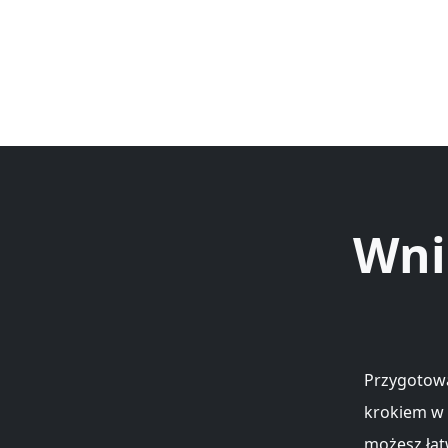
Wni
Przygotowa
krokiem w 
możesz łat