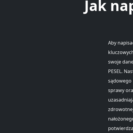
Jak na
Aby napisa
kluczowych
swoje dane
PESEL. Nas
sądowego 
sprawy ora
uzasadniaj
zdrowotne
nałożonego
potwierdzaj