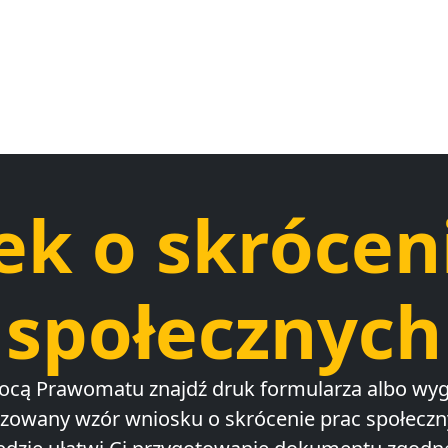
k o skrócen
społecznych
ocą Prawomatu znajdź druk formularza albo wyg
izowany wzór wniosku o skrócenie prac społeczn