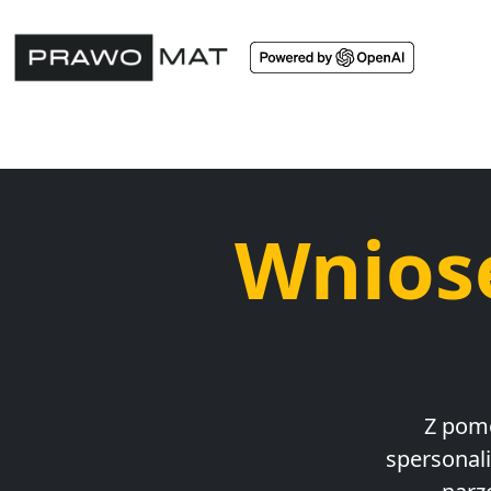
Wniose
Z pom
spersonal