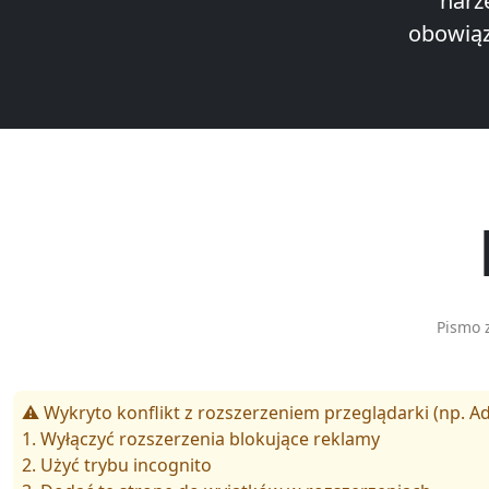
narz
obowiąz
Pismo 
⚠️ Wykryto konflikt z rozszerzeniem przeglądarki (np. Ad
1. Wyłączyć rozszerzenia blokujące reklamy
2. Użyć trybu incognito