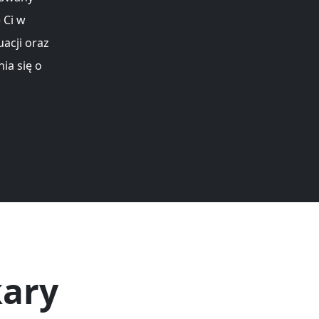
 Ci w
acji oraz
ia się o
kary