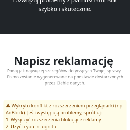
rozwiązuj problemy z płatnościami Blik
szybko i skutecznie.
Napisz reklamację
Podaj jak najwięcej szczegółów dotyczących Twojej sprawy.
Pismo zostanie wygenerowane na podstawie dostarczonych
przez Ciebie danych.
⚠️ Wykryto konflikt z rozszerzeniem przeglądarki (np.
AdBlock). Jeśli występują problemy, spróbuj:
1. Wyłączyć rozszerzenia blokujące reklamy
2. Użyć trybu incognito