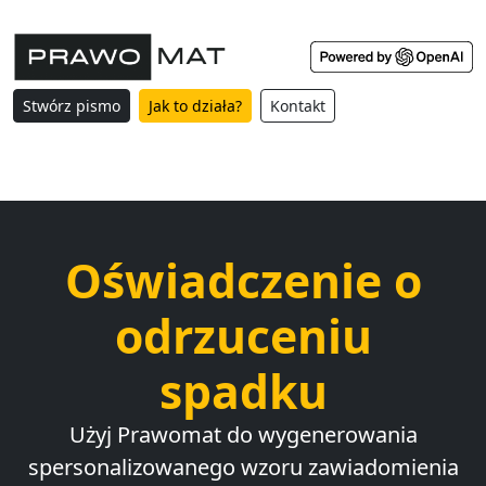
Stwórz pismo
Jak to działa?
Kontakt
Oświadczenie o
odrzuceniu
spadku
Użyj Prawomat do wygenerowania
spersonalizowanego wzoru zawiadomienia