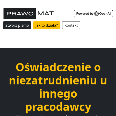
Stwórz pismo
Jak to działa?
Kontakt
Oświadczenie o
niezatrudnieniu u
innego
pracodawcy