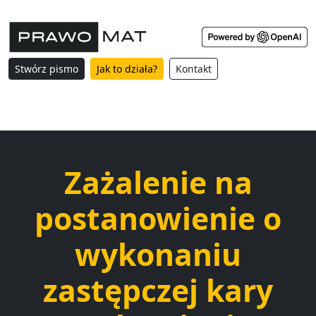
Stwórz pismo
Jak to działa?
Kontakt
Zażalenie na
postanowienie o
wykonaniu
zastępczej kary