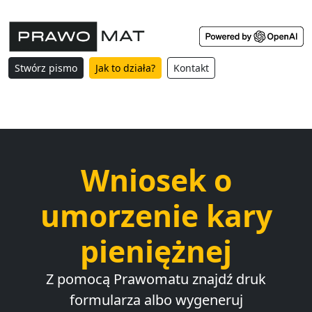
Stwórz pismo
Jak to działa?
Kontakt
Wniosek o
umorzenie kary
pieniężnej
Z pomocą Prawomatu znajdź druk
formularza albo wygeneruj