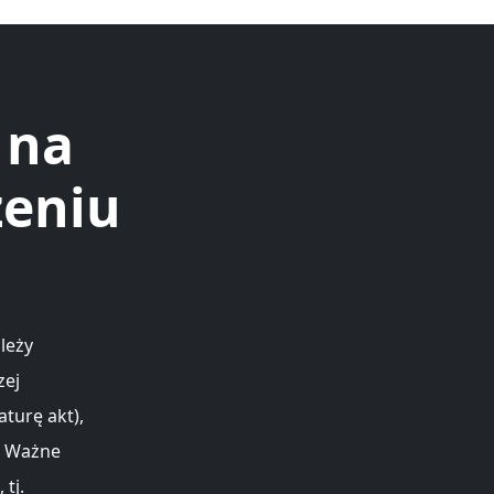
 na
zeniu
leży
zej
turę akt),
. Ważne
tj.