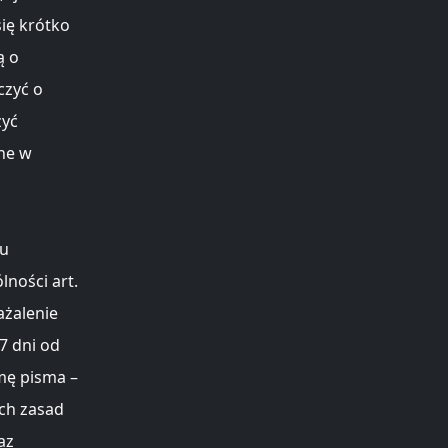
ię krótko
ą o
czyć o
zyć
ne w
iu
ności art.
ażalenie
7 dni od
mę pisma –
ch zasad
az