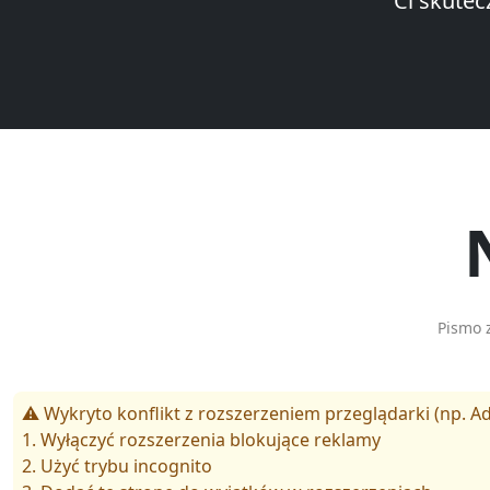
Ci skutec
Pismo 
⚠️ Wykryto konflikt z rozszerzeniem przeglądarki (np. Ad
1. Wyłączyć rozszerzenia blokujące reklamy
2. Użyć trybu incognito