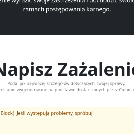
znie wyrazić swoje zastrzeżenia i dochodzić swo
ramach postępowania karnego.
Napisz Zażaleni
Podaj jak najwięcej szczegółów dotyczących Twojej sprawy.
zostanie wygenerowane na podstawie dostarczonych przez Ciebie 
Block). Jeśli występują problemy, spróbuj: