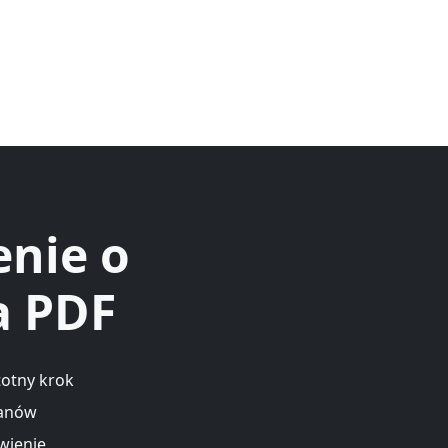
enie o
a PDF
totny krok
ganów
wienie