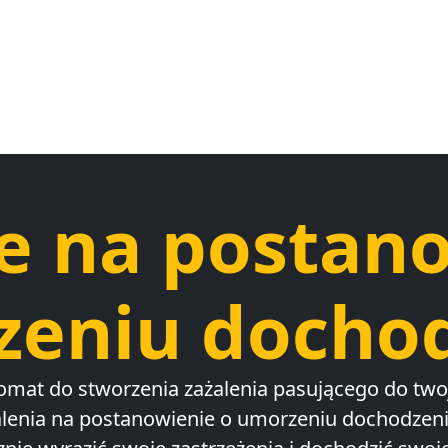
e na postan
eniu docho
omat do stworzenia zażalenia pasującego do twoj
alenia na postanowienie o umorzeniu dochodzen