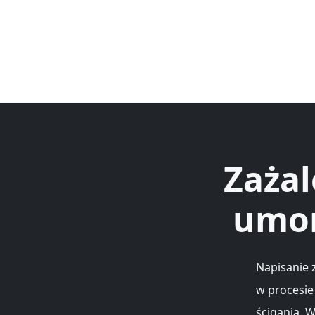
Zażal
umor
Napisanie 
w procesie
ścigania. 