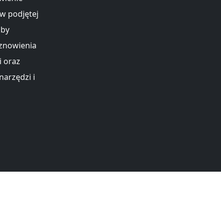
w podjętej
aby
znowienia
 oraz
arzędzi i