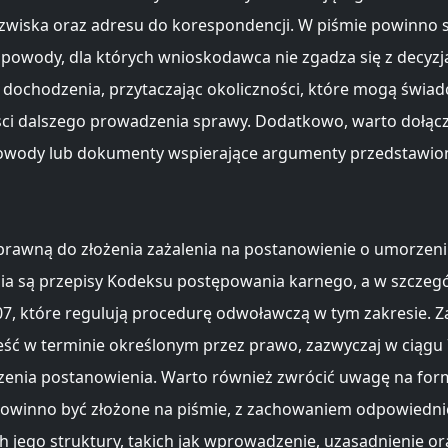
azwiska oraz adresu do korespondencji. W piśmie powinno s
 powody, dla których wnioskodawca nie zgadza się z decyzj
dochodzenia, przytaczając okoliczności, które mogą świad
ci dalszego prowadzenia sprawy. Dodatkowo, warto dołąc
dowody lub dokumenty wspierające argumenty przedstawio
rawną do złożenia zażalenia na postanowienie o umorzen
a są przepisy Kodeksu postępowania karnego, a w szczegól
 307, które regulują procedurę odwoławczą w tym zakresie. Z
eść w terminie określonym przez prawo, zazwyczaj w ciągu 
zenia postanowienia. Warto również zwrócić uwagę na for
powinno być złożone na piśmie, z zachowaniem odpowiedni
h jego struktury, takich jak wprowadzenie, uzasadnienie or