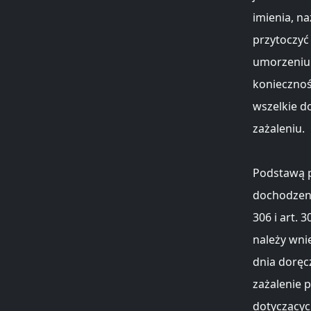
imienia, n
przytoczyć
umorzeniu 
koniecznoś
wszelkie 
zażaleniu.
Podstawą p
dochodzeni
306 i art.
należy wni
dnia doręc
zażalenie 
dotyczącyc