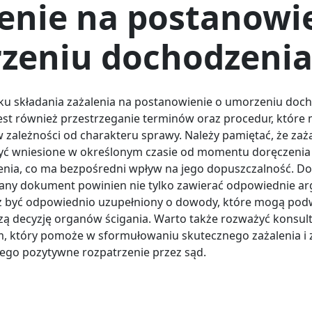
enie na postanowi
zeniu dochodzenia
u składania zażalenia na postanowienie o umorzeniu doch
est również przestrzeganie terminów oraz procedur, które
w zależności od charakteru sprawy. Należy pamiętać, że zaż
yć wniesione w określonym czasie od momentu doręczenia
nia, co ma bezpośredni wpływ na jego dopuszczalność. D
ny dokument powinien nie tylko zawierać odpowiednie a
ż być odpowiednio uzupełniony o dowody, które mogą pod
zą decyzję organów ścigania. Warto także rozważyć konsult
, który pomoże w sformułowaniu skutecznego zażalenia i 
jego pozytywne rozpatrzenie przez sąd.