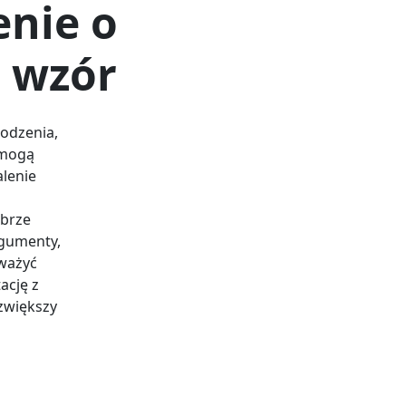
enie o
 wzór
odzenia,
 mogą
alenie
obrze
rgumenty,
ważyć
ację z
zwiększy