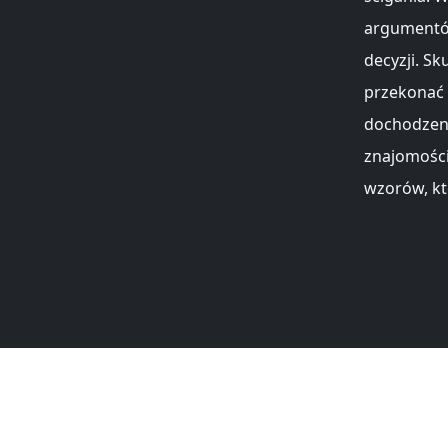
argumentów
decyzji. S
przekonać
dochodzen
znajomości
wzorów, kt