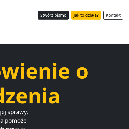
Stwórz pismo
Jak to działa?
Kontakt
owienie o
dzenia
ej sprawy.
ia pomoże