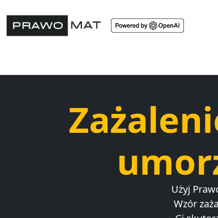
Zażaleni
umorz
Użyj Praw
Wzór zaż