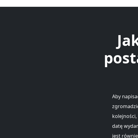
Ja
post
Aby napisa
zgromadzić
kolejności,
datę wydan
jest równi