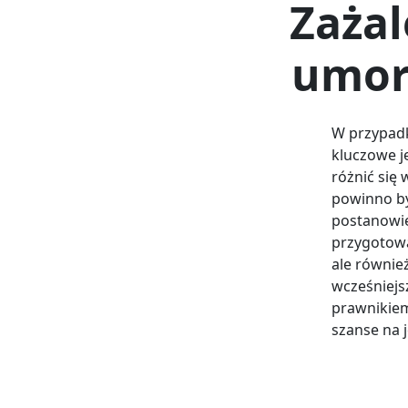
Zażal
umor
W przypadk
kluczowe j
różnić się 
powinno b
postanowie
przygotowa
ale równie
wcześniejs
prawnikiem
szanse na 