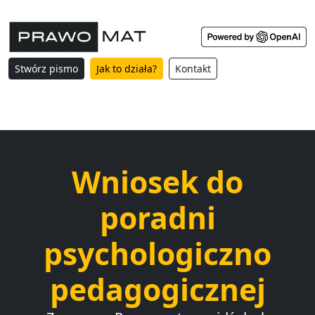
Stwórz pismo
Jak to działa?
Kontakt
Wniosek do
poradni
psychologiczno
pedagogicznej