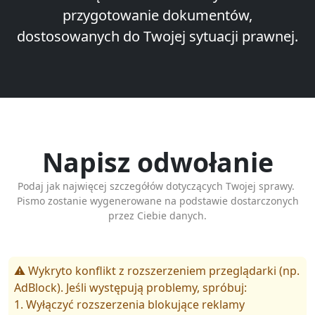
przygotowanie dokumentów,
dostosowanych do Twojej sytuacji prawnej.
Napisz odwołanie
Podaj jak najwięcej szczegółów dotyczących Twojej sprawy.
Pismo zostanie wygenerowane na podstawie dostarczonych
przez Ciebie danych.
⚠️ Wykryto konflikt z rozszerzeniem przeglądarki (np.
AdBlock). Jeśli występują problemy, spróbuj:
1. Wyłączyć rozszerzenia blokujące reklamy