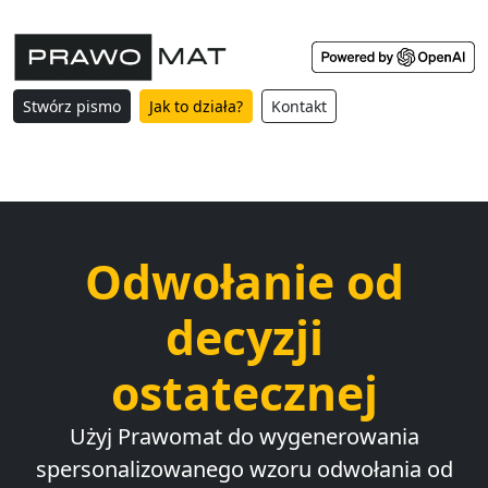
Stwórz pismo
Jak to działa?
Kontakt
Odwołanie od
decyzji
ostatecznej
Użyj Prawomat do wygenerowania
spersonalizowanego wzoru odwołania od