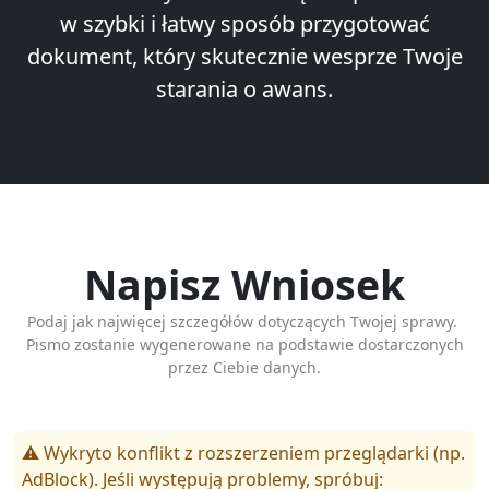
w szybki i łatwy sposób przygotować
dokument, który skutecznie wesprze Twoje
starania o awans.
Napisz Wniosek
Podaj jak najwięcej szczegółów dotyczących Twojej sprawy.
Pismo zostanie wygenerowane na podstawie dostarczonych
przez Ciebie danych.
⚠️ Wykryto konflikt z rozszerzeniem przeglądarki (np.
AdBlock). Jeśli występują problemy, spróbuj: