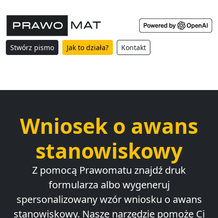
Stwórz pismo
Jak to działa?
Kontakt
Wniosek o awans
stanowiskowy
Z pomocą Prawomatu znajdź druk
formularza albo wygeneruj
spersonalizowany wzór wniosku o awans
stanowiskowy. Nasze narzędzie pomoże Ci