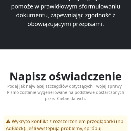
pomoże w prawidłowym sformułowaniu
dokumentu, zapewniając zgodność z
obowiązującymi przepisami.
Napisz oświadczenie
Podaj jak najwięcej szczegółów dotyczących Twojej sprawy.
Pismo zostanie wygenerowane na podstawie dostarczonych
przez Ciebie danych.
⚠️ Wykryto konflikt z rozszerzeniem przeglądarki (np.
AdBlock). Jeśli występują problemy, spróbuj: