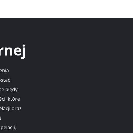
rnej
enia
ostać
ne błędy
ci, które
lacji oraz
e
elacji,