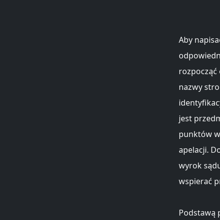
Aby napisa
odpowiedni
rozpocząć 
nazwy stro
identyfikac
jest przed
punktów wy
apelacji. D
wyrok sądu
wspierać p
Podstawą p