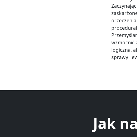
Zaczynając
zaskarżone
orzeczenia
procedural
Przemyślan
wzmocnić a
logiczna, 
sprawy i e
Jak n