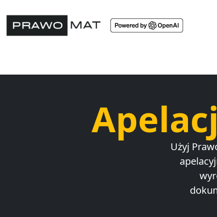
Apelac
Użyj Praw
apelacyj
wyr
dokum