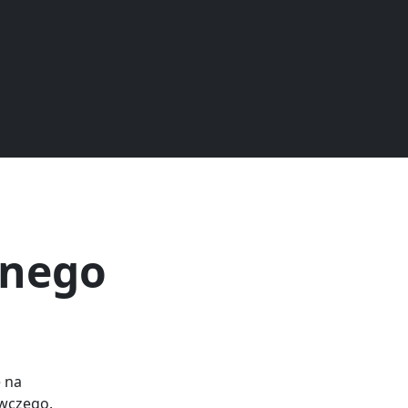
rnego
ę na
wczego.