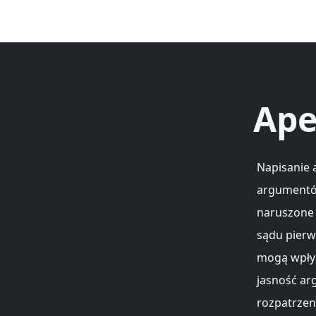
Ape
Napisanie 
argumentów
naruszone 
sądu pierw
mogą wpłyn
jasność ar
rozpatrzen