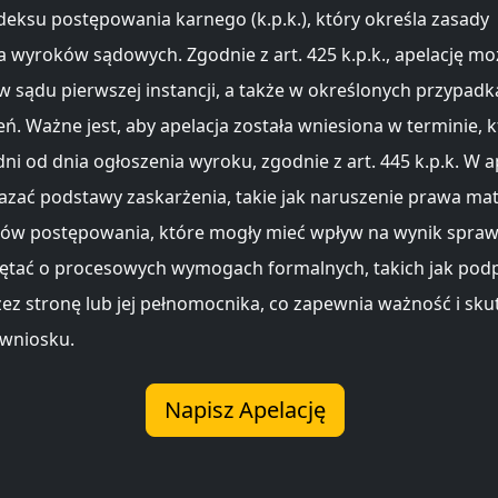
deksu postępowania karnego (k.p.k.), który określa zasady
a wyroków sądowych. Zgodnie z art. 425 k.p.k., apelację m
 sądu pierwszej instancji, a także w określonych przypad
ń. Ważne jest, aby apelacja została wniesiona w terminie, k
ni od dnia ogłoszenia wyroku, zgodnie z art. 445 k.p.k. W a
azać podstawy zaskarżenia, takie jak naruszenie prawa ma
sów postępowania, które mogły mieć wpływ na wynik spraw
ętać o procesowych wymogach formalnych, takich jak podp
rzez stronę lub jej pełnomocnika, co zapewnia ważność i sk
wniosku.
Napisz Apelację