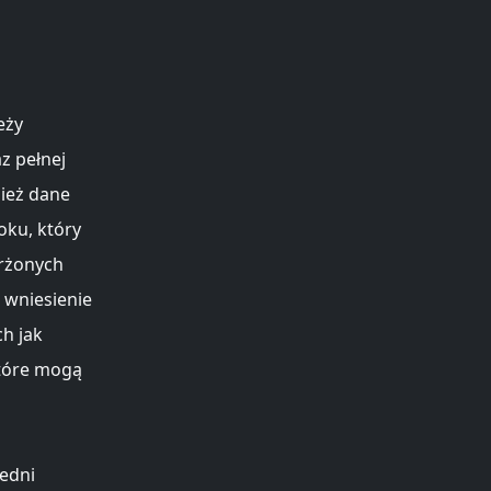
eży
z pełnej
nież dane
oku, który
arżonych
 wniesienie
ch jak
które mogą
iedni