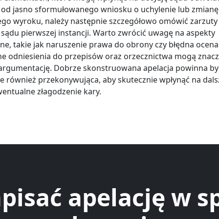
 od jasno sformułowanego wniosku o uchylenie lub zmianę
go wyroku, należy następnie szczegółowo omówić zarzut
 sądu pierwszej instancji. Warto zwrócić uwagę na aspekty
ne, takie jak naruszenie prawa do obrony czy błędna oce
e odniesienia do przepisów oraz orzecznictwa mogą znac
rgumentację. Dobrze skonstruowana apelacja powinna być
ale również przekonywująca, aby skutecznie wpłynąć na dals
wentualne złagodzenie kary.
apisać apelację w s