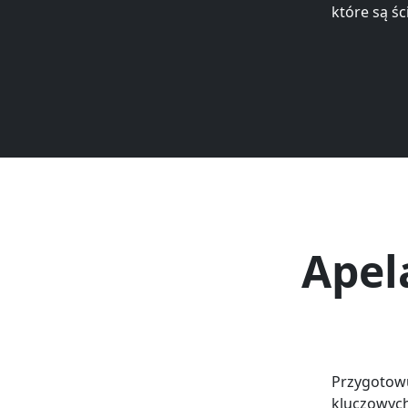
które są śc
Apel
Przygotowu
kluczowych