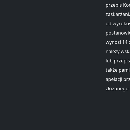
przepis Ko
zaskarżani
od wyroków
postanowie
wynosi 14 d
należy wsk
lub przepi
także pami
apelacji p
złożonego 