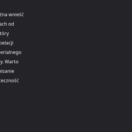
ożna wnieść
kach od
tóry
pelacji
terialnego
y. Warto
isanie
uteczność