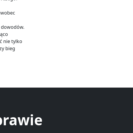
y wobec
na dowodów.
ząco
 nie tylko
zy bieg
prawie