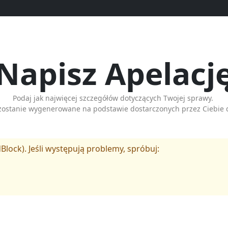
Napisz Apelacj
Podaj jak najwięcej szczegółów dotyczących Twojej sprawy.
zostanie wygenerowane na podstawie dostarczonych przez Ciebie 
Block). Jeśli występują problemy, spróbuj: