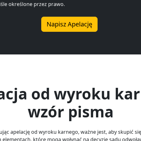
iśle określone przez prawo.
Napisz Apelację
acja od wyroku ka
wzór pisma
jąc apelację od wyroku karnego, ważne jest, aby skupić si
 elementach, które mogą wpłynąć na decyzję sądu odwoła