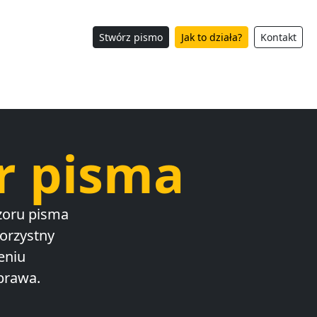
Stwórz pismo
Jak to działa?
Kontakt
r pisma
zoru pisma
korzystny
eniu
prawa.