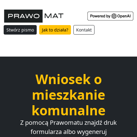
Stwórz pismo
Jak to działa?
Kontakt
Wniosek o
mieszkanie
komunalne
Z pomocą Prawomatu znajdź druk
formularza albo wygeneruj