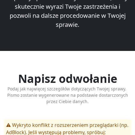
skutecznie wyrazi Twoje zastrzeżenia i
pozwoli na dalsze procedowanie w Twojej
sprawie.
Napisz odwołanie
Podaj jak najwięcej szczegółów dotyczących Twojej sprawy.
Pismo zostanie wygenerowane na podstawie dostarczonych
przez Ciebie danych.
⚠️ Wykryto konflikt z rozszerzeniem przeglądarki (np.
AdBlock). Jeśli występują problemy, spróbuj: