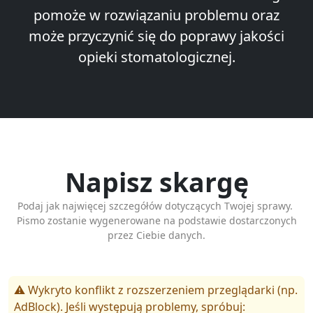
pomoże w rozwiązaniu problemu oraz
może przyczynić się do poprawy jakości
opieki stomatologicznej.
Napisz skargę
Podaj jak najwięcej szczegółów dotyczących Twojej sprawy.
Pismo zostanie wygenerowane na podstawie dostarczonych
przez Ciebie danych.
⚠️ Wykryto konflikt z rozszerzeniem przeglądarki (np.
AdBlock). Jeśli występują problemy, spróbuj: