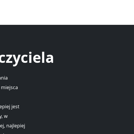
czyciela
ania
, miejsca
piej jest
y, w
, najlepiej