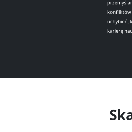
przemyślan
konfliktów
uchybień, 
karierę na
Ska