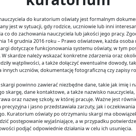
nauczyciela do kuratorium oświaty jest formalnym dokum
any jest w sytuacji, gdy rodzice, uczniowie lub inni interesa
ia co do zachowania nauczyciela lub jakości jego pracy. Zgo
nia 14 grudnia 2016 roku – Prawo oświatowe, każda osob
kargi dotyczące funkcjonowania systemu oświaty, w tym p
i. W skardze należy wskazać konkretne zdarzenia oraz okoli
dziły wątpliwości, a także dołączyć ewentualne dowody, tak
 innych uczniów, dokumentację fotograficzną czy zapisy 
 skargi powinno zawierać niezbędne dane, takie jak imię i 
go skargę, dane kontaktowe, a także nazwisko nauczyciela,
rawa oraz nazwę szkoły, w której pracuje. Ważne jest równi
 precyzyjna i jasno przedstawiała zarzuty, jak i oczekiwania
go. Kuratorium oświaty po otrzymaniu skargi ma obowiąze
zić postępowanie wyjaśniające, a w przypadku potwierdze
owości podjąć odpowiednie działania w celu ich usunięcia.