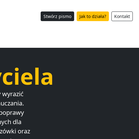
Stwórz pismo
Jak to działa?
Kontakt
ciela
 wyrazić
uczania.
 poprawy
nych dla
azówki oraz