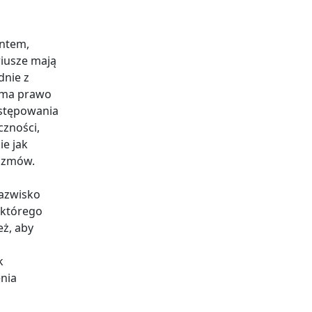
entem,
riusze mają
dnie z
a ma prawo
ostępowania
czności,
ie jak
rozmów.
nazwisko
 którego
eż, aby
k
nia