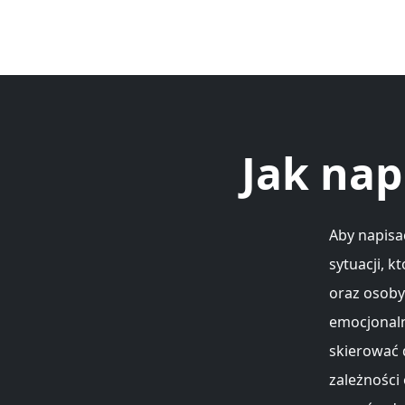
Jak nap
Aby napisa
sytuacji, k
oraz osoby
emocjonaln
skierować 
zależności