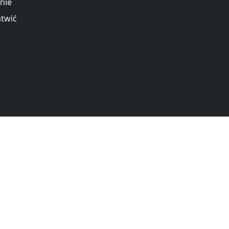
nie
atwić