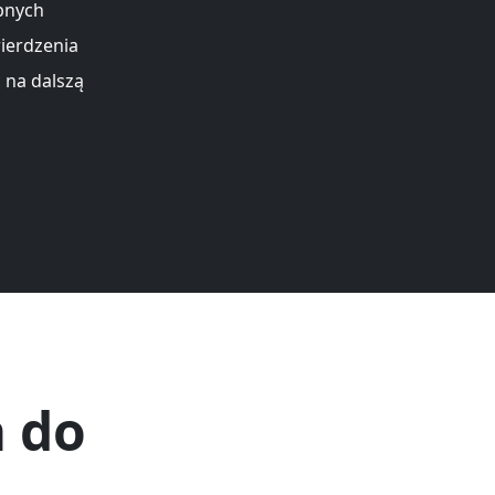
bnych
ierdzenia
 na dalszą
a do