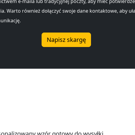
ictwem e-maila lub tradycyjnej poczty, aby mieć potwierdze
ia. Warto również dołączyć swoje dane kontaktowe, aby uł
unikację.
Napisz skargę
onalizowany wzór gotowy do wysyłki