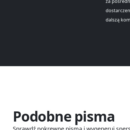
za pośredn
dostarczen
dalszą kom
Podobne pisma
Sprawdź pokrewne pisma i wygeneruj spers