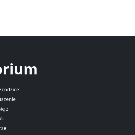
orium
y rodzice
uszenie
ię z
o.
rze