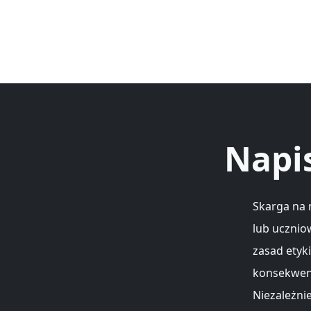
Napi
Skarga na 
lub ucznio
zasad etyk
konsekwenc
Niezależni