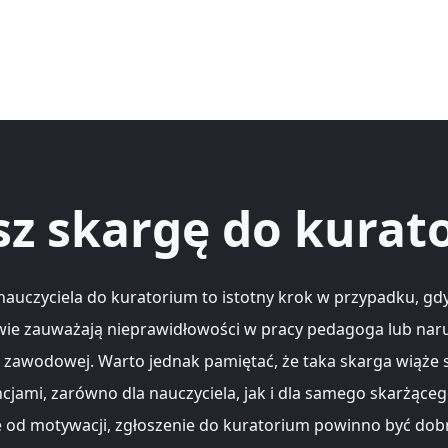
sz skargę do kurat
nauczyciela do kuratorium to istotny krok w przypadku, gd
wie zauważają nieprawidłowości w pracy pedagoga lub nar
i zawodowej. Warto jednak pamiętać, że taka skarga wiąże s
jami, zarówno dla nauczyciela, jak i dla samego skarżąceg
e od motywacji, zgłoszenie do kuratorium powinno być dob