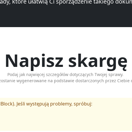
łady, które ułatwią Ci sporządzenie takiego doku
Napisz skargę
Podaj jak najwięcej szczegółów dotyczących Twojej sprawy.
zostanie wygenerowane na podstawie dostarczonych przez Ciebie 
Block). Jeśli występują problemy, spróbuj: