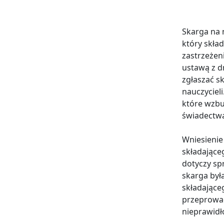
Skarga na 
który skład
zastrzeżen
ustawą z d
zgłaszać s
nauczyciel
które wzbu
świadectwa
Wniesienie
składające
dotyczy sp
skarga była
składające
przeprowad
nieprawidł