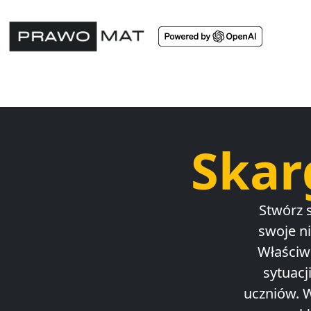
Skar
Stwórz 
swoje n
Właściw
sytuacj
uczniów. W