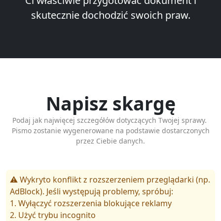
Ci właściwie przygotować dokument i
skutecznie dochodzić swoich praw.
Napisz skargę
Podaj jak najwięcej szczegółów dotyczących Twojej sprawy.
Pismo zostanie wygenerowane na podstawie dostarczonych
przez Ciebie danych.
⚠️ Wykryto konflikt z rozszerzeniem przeglądarki (np.
AdBlock). Jeśli występują problemy, spróbuj:
1. Wyłączyć rozszerzenia blokujące reklamy
2. Użyć trybu incognito