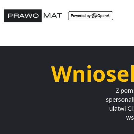
Wniose
Z pom
spersonal
ułatwi C
ws