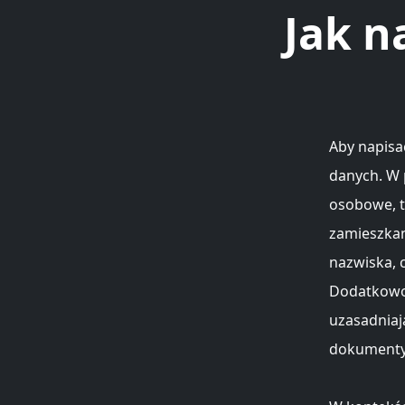
Jak n
Aby napisa
danych. W 
osobowe, ta
zamieszkan
nazwiska, 
Dodatkowo,
uzasadniaj
dokumenty