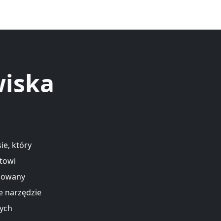
wiska
e, który
atowi
izowany
e narzędzie
nych