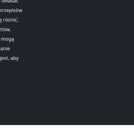
 składać
 przepisów
 różnić,
ztów,
e mogą
danie
est, aby