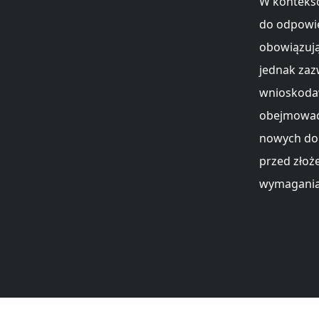
W kontekśc
do odpowie
obowiązują
jednak zaz
wnioskodaw
obejmować 
nowych dok
przed złoż
wymagania