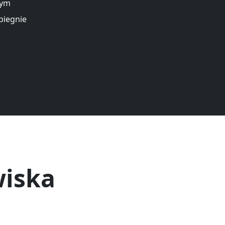
wym
biegnie
wiska