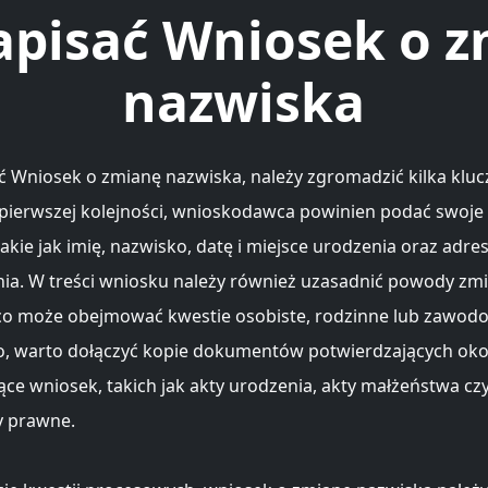
apisać Wniosek o 
nazwiska
ć Wniosek o zmianę nazwiska, należy zgromadzić kilka klu
pierwszej kolejności, wnioskodawca powinien podać swoje
kie jak imię, nazwisko, datę i miejsce urodzenia oraz adre
ia. W treści wniosku należy również uzasadnić powody zm
co może obejmować kwestie osobiste, rodzinne lub zawod
 warto dołączyć kopie dokumentów potwierdzających okol
ące wniosek, takich jak akty urodzenia, akty małżeństwa cz
 prawne.