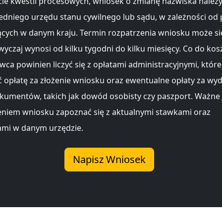
ie kwestii procesowych, wniosek o zmianę nazwiska należy
dniego urzędu stanu cywilnego lub sądu, w zależności od
cych w danym kraju. Termin rozpatrzenia wniosku może się
wyczaj wynosi od kilku tygodni do kilku miesięcy. Co do kos
ca powinien liczyć się z opłatami administracyjnymi, któr
opłatę za złożenie wniosku oraz ewentualne opłaty za wy
umentów, takich jak dowód osobisty czy paszport. Ważne j
eniem wniosku zapoznać się z aktualnymi stawkami oraz
mi w danym urzędzie.
Napisz Wniosek