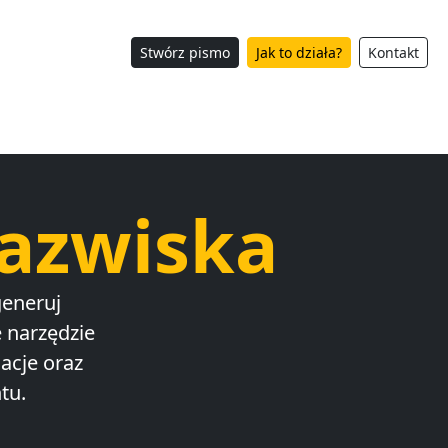
Stwórz pismo
Jak to działa?
Kontakt
azwiska
eneruj
 narzędzie
acje oraz
tu.