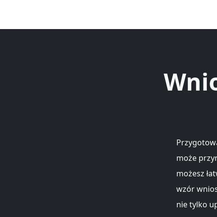
Wnio
Przygotowa
może przyn
możesz łat
wzór wnios
nie tylko u