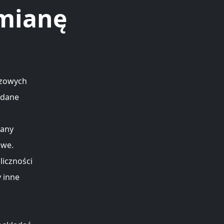
zmianę
czowych
 dane
s
iany
owe.
iczności
y inne