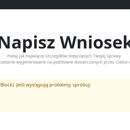
Napisz Wniose
Podaj jak najwięcej szczegółów dotyczących Twojej sprawy.
zostanie wygenerowane na podstawie dostarczonych przez Ciebie 
Block). Jeśli występują problemy, spróbuj: