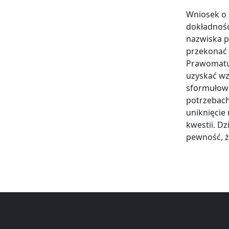
Wniosek o 
dokładnośc
nazwiska p
przekonać 
Prawomatu,
uzyskać wz
sformułowa
potrzebach
uniknięcie
kwestii. Dz
pewność, ż