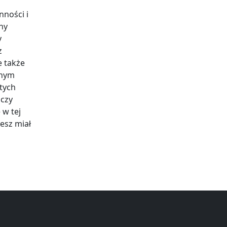
ności i
ny
y
z
e także
znym
tych
 czy
 w tej
iesz miał