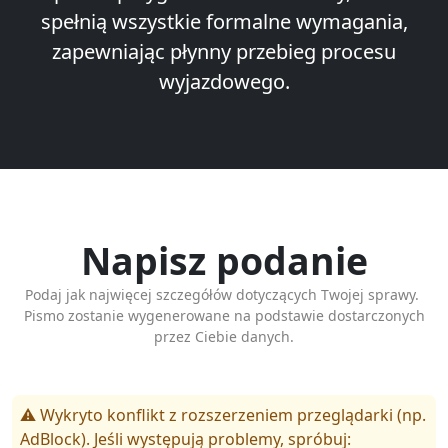
spełnią wszystkie formalne wymagania,
zapewniając płynny przebieg procesu
wyjazdowego.
Napisz podanie
Podaj jak najwięcej szczegółów dotyczących Twojej sprawy.
Pismo zostanie wygenerowane na podstawie dostarczonych
przez Ciebie danych.
⚠️ Wykryto konflikt z rozszerzeniem przeglądarki (np.
AdBlock). Jeśli występują problemy, spróbuj: