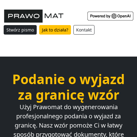
Stwórz pismo
Jak to działa?
Kontakt
Podanie o wyjazd
za granicę wzór
Użyj Prawomat do wygenerowania
profesjonalnego podania o wyjazd za
granicę. Nasz wzór pomoże Ci w łatwy
sposób przygotować dokumenty, które