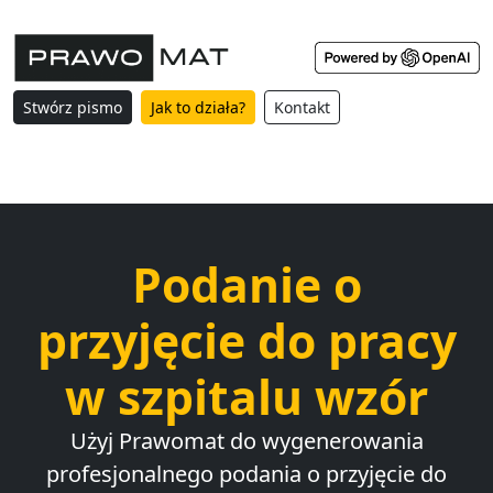
Stwórz pismo
Jak to działa?
Kontakt
Podanie o
przyjęcie do pracy
w szpitalu wzór
Użyj Prawomat do wygenerowania
profesjonalnego podania o przyjęcie do