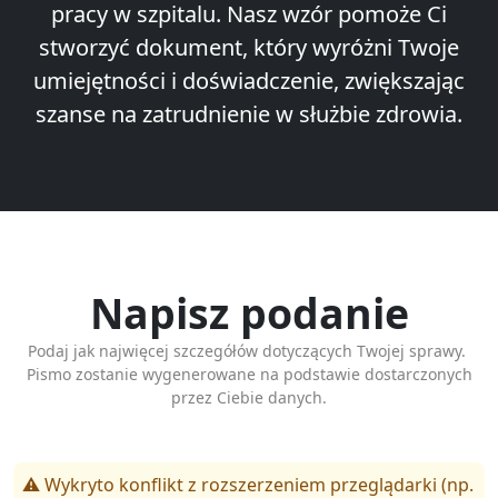
pracy w szpitalu. Nasz wzór pomoże Ci
stworzyć dokument, który wyróżni Twoje
umiejętności i doświadczenie, zwiększając
szanse na zatrudnienie w służbie zdrowia.
Napisz podanie
Podaj jak najwięcej szczegółów dotyczących Twojej sprawy.
Pismo zostanie wygenerowane na podstawie dostarczonych
przez Ciebie danych.
⚠️ Wykryto konflikt z rozszerzeniem przeglądarki (np.