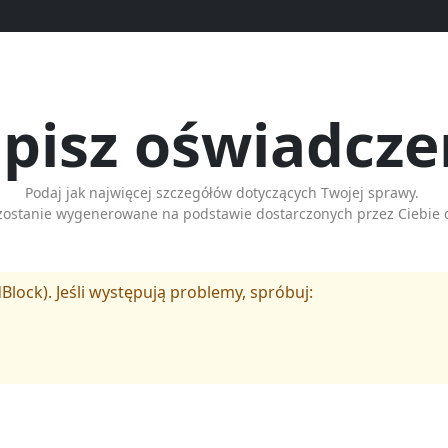
pisz oświadcze
Podaj jak najwięcej szczegółów dotyczących Twojej sprawy.
zostanie wygenerowane na podstawie dostarczonych przez Ciebie 
Block). Jeśli występują problemy, spróbuj: