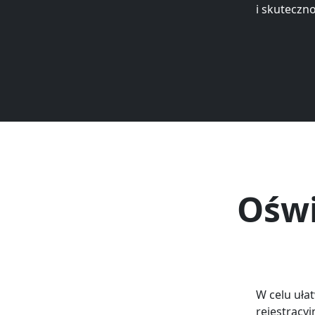
i skuteczn
Oświ
W celu uła
rejestracy