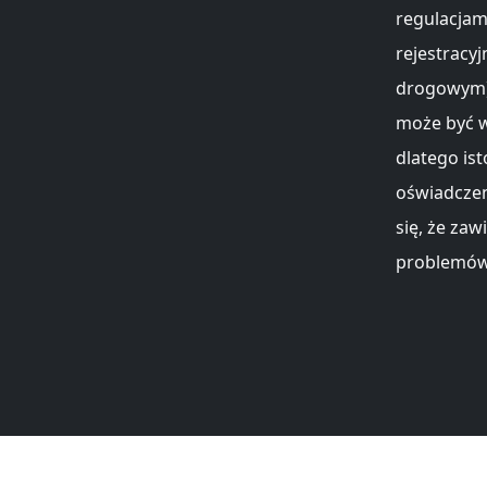
regulacjami
rejestracy
drogowym).
może być w
dlatego ist
oświadczen
się, że za
problemów