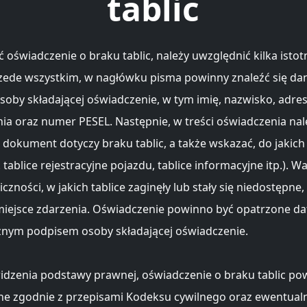
tablic
 oświadczenie o braku tablic, należy uwzględnić kilka isto
zede wszystkim, w nagłówku pisma powinny znaleźć się da
oby składającej oświadczenie, w tym imię, nazwisko, adre
ia oraz numer PESEL. Następnie, w treści oświadczenia nal
e dokument dotyczy braku tablic, a także wskazać, do jakich 
 tablice rejestracyjne pojazdu, tablice informacyjne itp.). W
czności, w jakich tablice zaginęły lub stały się niedostępne,
miejsce zdarzenia. Oświadczenie powinno być opatrzone dat
nym podpisem osoby składającej oświadczenie.
idzenia podstawy prawnej, oświadczenie o braku tablic po
e zgodnie z przepisami Kodeksu cywilnego oraz ewentual