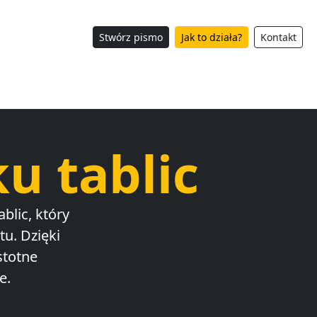
Stwórz pismo
Jak to działa?
Kontakt
u tablic
blic, który
u. Dzięki
stotne
e.