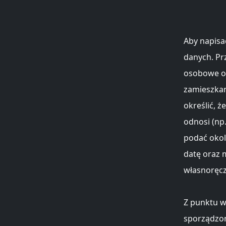
Aby napisać
danych. Pr
osobowe os
zamieszkan
określić, ż
odnosi (np.
podać okoli
datę oraz 
własnoręcz
Z punktu w
sporządzon