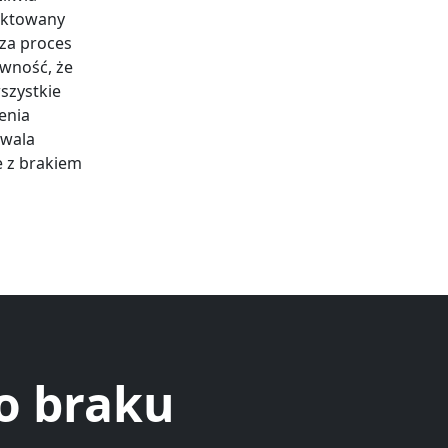
jektowany
sza proces
wność, że
szystkie
enia
zwala
e z brakiem
 o braku