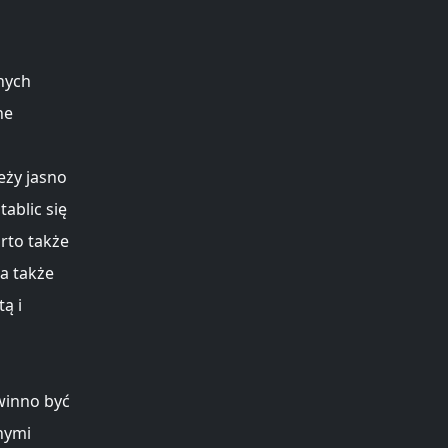
tnych
ne
s
eży jasno
tablic się
arto także
 a także
ą i
winno być
nymi