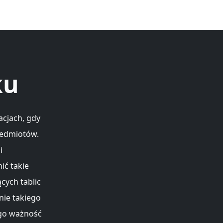
ku
acjach, gdy
zedmiotów.
i
ić takie
cych tablic
nie takiego
go ważność