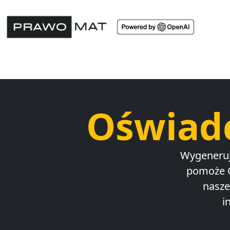
Oświadc
Wygeneruj 
pomoże C
nasze
i