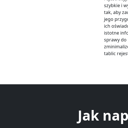
szybkie i 
tak, aby z
jego przyg
ich oświad
istotne in
sprawy do 
zminimaliz
tablic reje
Jak nap