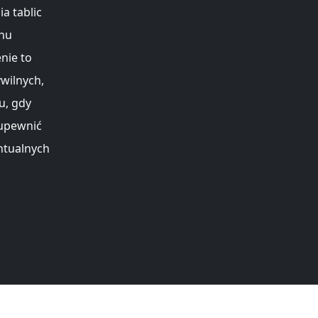
a tablic
chu
nie to
wilnych,
u, gdy
 upewnić
ntualnych