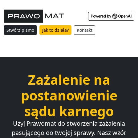
Stwórz pismo
Jak to działa?
Kontakt
Zażalenie na
postanowienie
sądu karnego
Użyj Prawomat do stworzenia zażalenia
pasującego do twojej sprawy. Nasz wzór