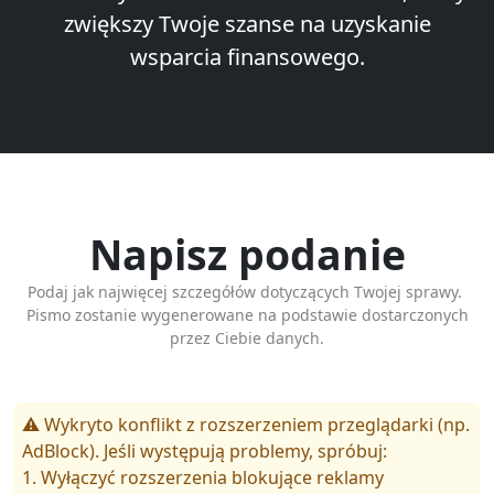
zwiększy Twoje szanse na uzyskanie
wsparcia finansowego.
Napisz podanie
Podaj jak najwięcej szczegółów dotyczących Twojej sprawy.
Pismo zostanie wygenerowane na podstawie dostarczonych
przez Ciebie danych.
⚠️ Wykryto konflikt z rozszerzeniem przeglądarki (np.
AdBlock). Jeśli występują problemy, spróbuj:
1. Wyłączyć rozszerzenia blokujące reklamy