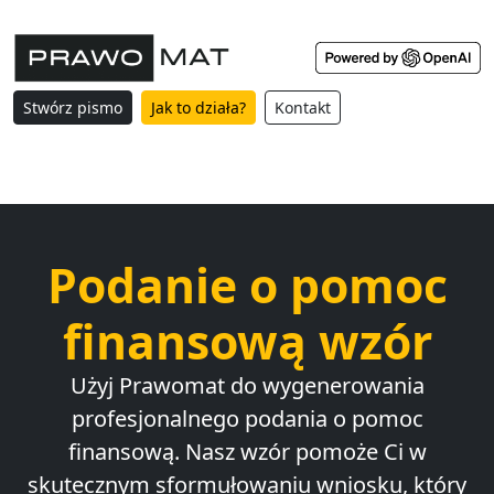
Stwórz pismo
Jak to działa?
Kontakt
Podanie o pomoc
finansową wzór
Użyj Prawomat do wygenerowania
profesjonalnego podania o pomoc
finansową. Nasz wzór pomoże Ci w
skutecznym sformułowaniu wniosku, który