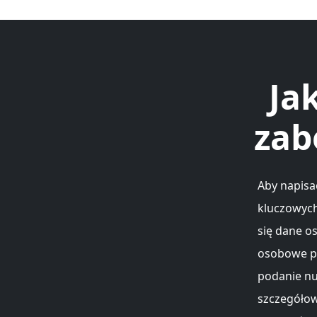
Ja
zab
Aby napisa
kluczowych
się dane o
osobowe pr
podanie nu
szczegółowe