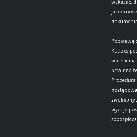
wskazać, d
jakie kons
dokumenta
Podstawą p
Kodeks pos
wniesienia
powinno by
Procedura 
postępowan
zwolniony 
wydaje pos
zabezpiecz