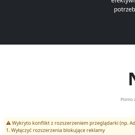
efektyw
potrzeb
Pismo 
⚠️ Wykryto konflikt z rozszerzeniem przeglądarki (np. Ad
1. Wyłączyć rozszerzenia blokujące reklamy