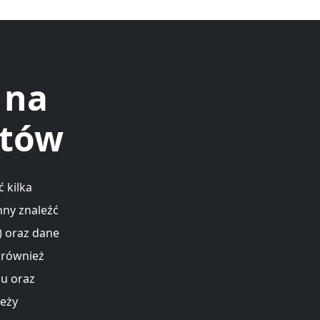
 na
ntów
 kilka
nny znaleźć
) oraz dane
t również
u oraz
leży