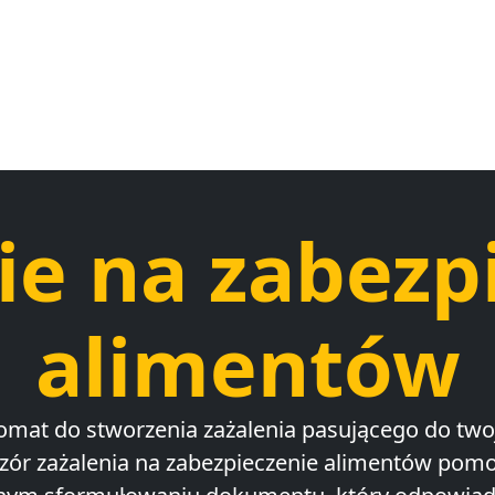
ie na zabezp
alimentów
omat do stworzenia zażalenia pasującego do twoj
zór zażalenia na zabezpieczenie alimentów pomo