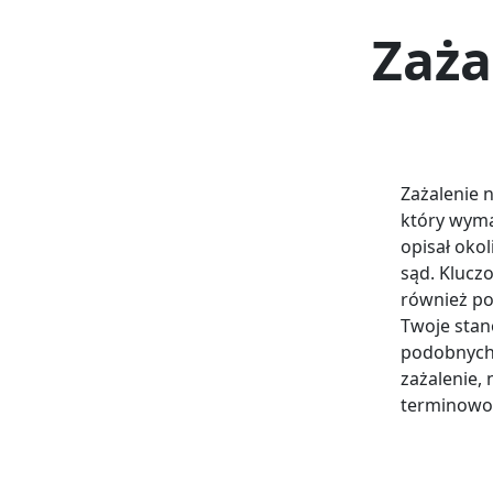
Zaża
Zażalenie 
który wyma
opisał oko
sąd. Kluczo
również po
Twoje stan
podobnych
zażalenie,
terminowoś