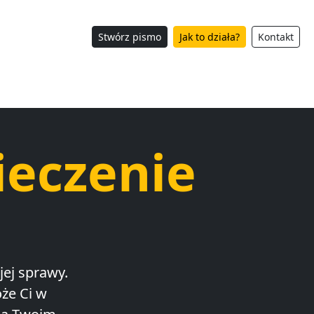
Stwórz pismo
Jak to działa?
Kontakt
ieczenie
ej sprawy.
że Ci w