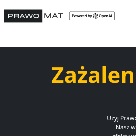
Zażalen
Użyj Praw
Nasz w