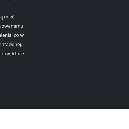
gą mieć
truowanemu
lenia, co w
ntacyjnej.
dów, które