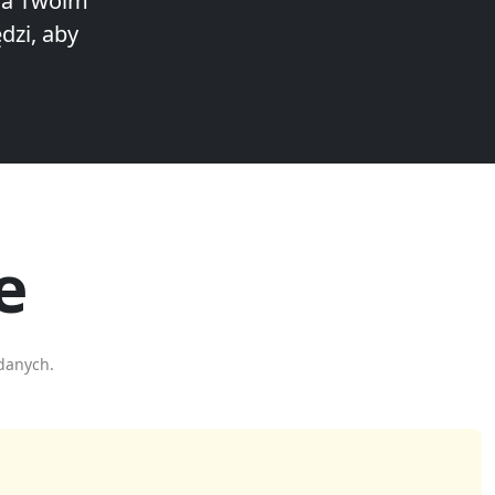
da Twoim
dzi, aby
e
danych.