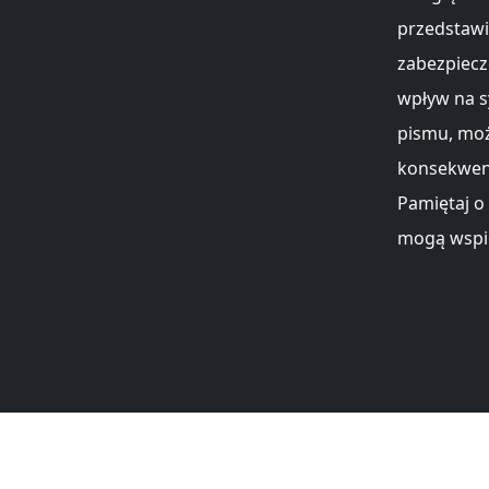
przedstawi
zabezpiecz
wpływ na s
pismu, moż
konsekwenc
Pamiętaj o
mogą wspie