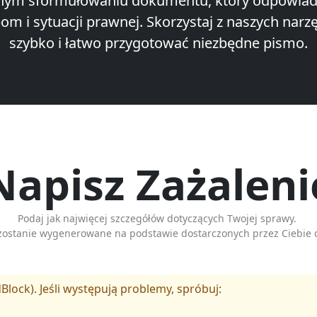
nym sformułowaniu dokumentu, który odpowia
om i sytuacji prawnej. Skorzystaj z naszych narzę
szybko i łatwo przygotować niezbędne pismo.
Napisz Zażaleni
Podaj jak najwięcej szczegółów dotyczących Twojej sprawy.
zostanie wygenerowane na podstawie dostarczonych przez Ciebie 
Block). Jeśli występują problemy, spróbuj: