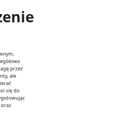
zenie
awnym,
zegółowo
wagę przez
ty, ale
ierać
si się do
ygotowując
 oraz
.