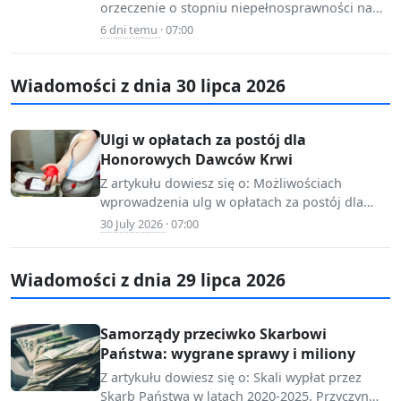
orzeczenie o stopniu niepełnosprawności na
www.infor.pl
stałe w 2026 roku. Jakie są zasady…
6 dni temu
· 07:00
Wiadomości z dnia 30 lipca 2026
Ulgi w opłatach za postój dla
Honorowych Dawców Krwi
Z artykułu dowiesz się o: Możliwościach
wprowadzenia ulg w opłatach za postój dla
📷 Source:
krwiodawców. Roli samorządów w
30 July 2026
· 07:00
ksiegowosc-
kształtowaniu zasad parkowania.…
budzetowa.infor.pl
Wiadomości z dnia 29 lipca 2026
Samorządy przeciwko Skarbowi
Państwa: wygrane sprawy i miliony
Z artykułu dowiesz się o: Skali wypłat przez
Skarb Państwa w latach 2020-2025. Przyczyn