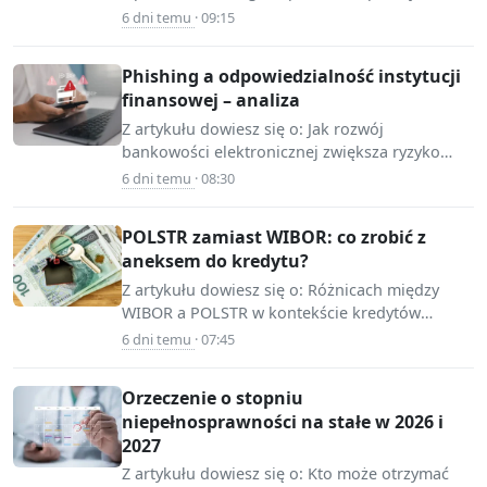
Honorowych Dawców Krwi. Rola samorządów
6 dni temu
· 09:15
ksiegowosc-
w podejmowaniu…
budzetowa.infor.pl
Phishing a odpowiedzialność instytucji
finansowej – analiza
Z artykułu dowiesz się o: Jak rozwój
bankowości elektronicznej zwiększa ryzyko
📷 Source:
phishingu. Odpowiedzialność instytucji
6 dni temu
· 08:30
mojafirma.infor.pl
finansowych w przypadku ataków
phishingowych. Jak…
POLSTR zamiast WIBOR: co zrobić z
aneksem do kredytu?
Z artykułu dowiesz się o: Różnicach między
WIBOR a POLSTR w kontekście kredytów
📷 Source:
hipotecznych. Możliwościach, jakie wiążą się z
6 dni temu
· 07:45
www.infor.pl
podpisaniem…
Orzeczenie o stopniu
niepełnosprawności na stałe w 2026 i
2027
Z artykułu dowiesz się o: Kto może otrzymać
📷 Source: