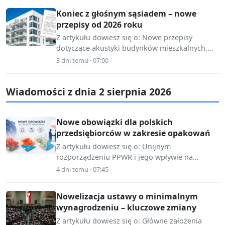
Koniec z głośnym sąsiadem – nowe
przepisy od 2026 roku
Z artykułu dowiesz się o: Nowe przepisy
dotyczące akustyki budynków mieszkalnych.
📷 Source:
Wymóg klasy akustycznej AQ – 0 dla budynków
3 dni temu
· 07:00
www.infor.pl
jednorodzinnych…
Wiadomości z dnia 2 sierpnia 2026
Nowe obowiązki dla polskich
przedsiębiorców w zakresie opakowań
Z artykułu dowiesz się o: Unijnym
rozporządzeniu PPWR i jego wpływie na
📷 Source:
przedsiębiorców. Nowych obowiązkach
4 dni temu
· 07:45
mojafirma.infor.pl
dotyczących projektowania i oznakowania
opakowań.…
Nowelizacja ustawy o minimalnym
wynagrodzeniu – kluczowe zmiany
Z artykułu dowiesz się o: Główne założenia