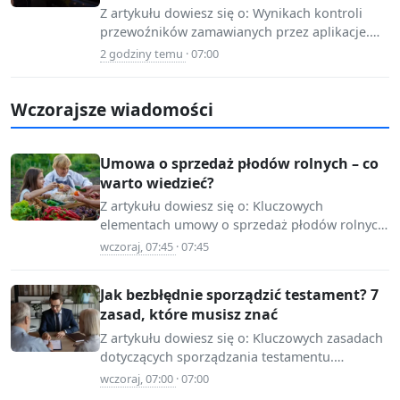
Z artykułu dowiesz się o: Wynikach kontroli
📷 Source:
przewoźników zamawianych przez aplikacje.
www.infor.pl
Skali problemów z niesprawnymi pojazdami i
2 godziny temu
· 07:00
fałszywymi dokumentami. Potrzebie…
Wczorajsze wiadomości
Umowa o sprzedaż płodów rolnych – co
warto wiedzieć?
Z artykułu dowiesz się o: Kluczowych
elementach umowy o sprzedaż płodów rolnych.
📷 Source:
Obowiązkach rolnika przy zawieraniu umowy.
wczoraj, 07:45
· 07:45
mojafirma.infor.pl
Przypadkach, w których…
Jak bezbłędnie sporządzić testament? 7
zasad, które musisz znać
Z artykułu dowiesz się o: Kluczowych zasadach
dotyczących sporządzania testamentu.
📷 Source:
Znaczeniu zgodności z prawem dla ważności
wczoraj, 07:00
· 07:00
www.infor.pl
testamentu. Możliwościach uniknięcia