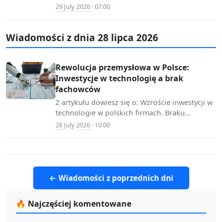
reguły 10-letniej. Metody…
29 July 2026
· 07:00
www.infor.pl
Wiadomości z dnia 28 lipca 2026
Rewolucja przemysłowa w Polsce:
Inwestycje w technologię a brak
fachowców
Z artykułu dowiesz się o: Wzroście inwestycji w
📷 Source:
technologie w polskich firmach. Braku
mojafirma.infor.pl
odpowiednio wykwalifikowanych pracowników
28 July 2026
· 10:00
do obsługi nowych technologii.…
← Wiadomości z poprzednich dni
🔥 Najczęściej komentowane