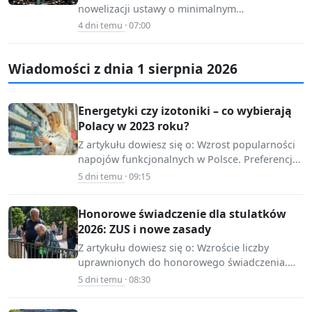
nowelizacji ustawy o minimalnym
📷 Source:
wynagrodzeniu Wyłączenie dodatków z płacy
4 dni temu
· 07:00
www.infor.pl
minimalnej i jego konsekwencje…
Wiadomości z dnia 1 sierpnia 2026
Energetyki czy izotoniki – co wybierają
Polacy w 2023 roku?
Z artykułu dowiesz się o: Wzrost popularności
napojów funkcjonalnych w Polsce. Preferencje
📷 Source:
konsumentów między energetykami a
5 dni temu
· 09:15
mojafirma.infor.pl
izotonikami. Wnioski marketingowe dla…
Honorowe świadczenie dla stulatków
2026: ZUS i nowe zasady
Z artykułu dowiesz się o: Wzroście liczby
uprawnionych do honorowego świadczenia.
📷 Source:
Kwocie 6938,92 zł, jaką wypłaca ZUS stulatkom.
5 dni temu
· 08:30
www.infor.pl
Automatycznych wypłatach…