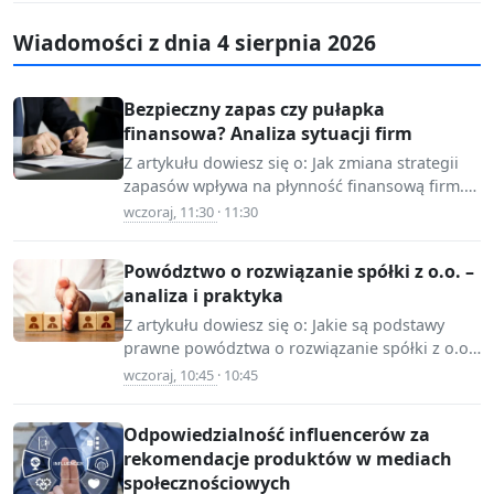
konfliktów…
Wiadomości z dnia 4 sierpnia 2026
Bezpieczny zapas czy pułapka
finansowa? Analiza sytuacji firm
Z artykułu dowiesz się o: Jak zmiana strategii
zapasów wpływa na płynność finansową firm.
📷 Source:
Rola zakłóceń w łańcuchach dostaw w…
wczoraj, 11:30
· 11:30
mojafirma.infor.pl
Powództwo o rozwiązanie spółki z o.o. –
analiza i praktyka
Z artykułu dowiesz się o: Jakie są podstawy
prawne powództwa o rozwiązanie spółki z o.o.
📷 Source:
Jakie są skutki konfliktu między…
wczoraj, 10:45
· 10:45
mojafirma.infor.pl
Odpowiedzialność influencerów za
rekomendacje produktów w mediach
społecznościowych