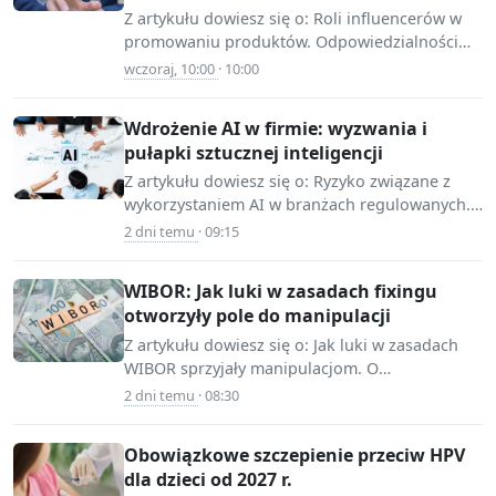
Z artykułu dowiesz się o: Roli influencerów w
📷 Source:
promowaniu produktów. Odpowiedzialności
mojafirma.infor.pl
prawnej influencerów za rekomendacje.
wczoraj, 10:00
· 10:00
Praktykach etycznych w marketingu
influencerów.…
Wdrożenie AI w firmie: wyzwania i
pułapki sztucznej inteligencji
Z artykułu dowiesz się o: Ryzyko związane z
wykorzystaniem AI w branżach regulowanych.
📷 Source:
Znaczenie odpowiedniego wdrożenia
2 dni temu
· 09:15
mojafirma.infor.pl
technologii AI w firmach.…
WIBOR: Jak luki w zasadach fixingu
otworzyły pole do manipulacji
Z artykułu dowiesz się o: Jak luki w zasadach
WIBOR sprzyjały manipulacjom. O
📷 Source:
konsekwencjach prawnych dla kredytobiorców.
2 dni temu
· 08:30
www.infor.pl
O roli banków…
Obowiązkowe szczepienie przeciw HPV
dla dzieci od 2027 r.