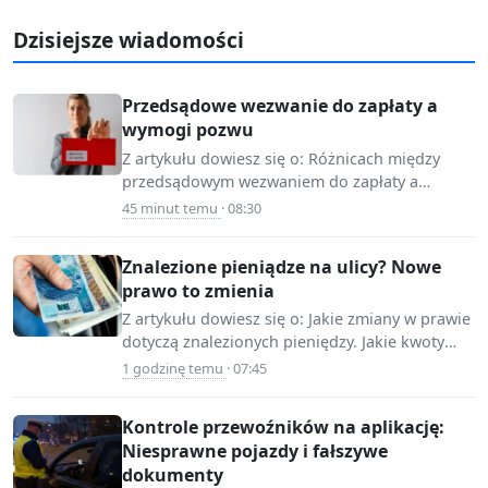
Dzisiejsze wiadomości
Przedsądowe wezwanie do zapłaty a
wymogi pozwu
Z artykułu dowiesz się o: Różnicach między
przedsądowym wezwaniem do zapłaty a
📷 Source:
pozwem. Wymogach formalnych dotyczących
45 minut temu
· 08:30
www.infor.pl
wezwania do zapłaty. Znaczeniu…
Znalezione pieniądze na ulicy? Nowe
prawo to zmienia
Z artykułu dowiesz się o: Jakie zmiany w prawie
dotyczą znalezionych pieniędzy. Jakie kwoty
📷 Source:
można legalnie zatrzymać. Jakie kroki podjąć…
1 godzinę temu
· 07:45
www.infor.pl
Kontrole przewoźników na aplikację:
Niesprawne pojazdy i fałszywe
dokumenty