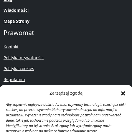
Wiadomości
Mapa Strony
Prawomat
Kontakt
Polityka prywatności
Polityka cookies
Regulamin
Przywróć
Zarządzaj zgodą
Aby zapewnić najlepsze doświadczenia, używamy technologii, takich jak pliki
cookies, do przechowywania i/lub uzyskiwania dostępu do informacji o
urządzeniu. Wyrażenie zgody na te technologie pozwoli nam przetwarzać
dane, takie jak zachowanie podczas przeglądania lub unikalne
identyfikatory na tej stronie. Brak zgody lub wycofanie zgody może
Copyright © Prawomat 2023 -
negatywnie wpłynąć na niektóre funkcje i działanie strony.