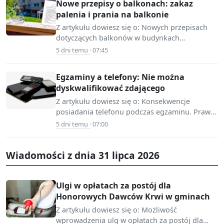
Nowe przepisy o balkonach: zakaz
palenia i prania na balkonie
Z artykułu dowiesz się o: Nowych przepisach
dotyczących balkonów w budynkach
📷 Source:
wielorodzinnych. Możliwości zakazu
5 dni temu
· 07:45
www.infor.pl
korzystania z balkonów przez wspólnoty
mieszkaniowe.…
Egzaminy a telefony: Nie można
dyskwalifikować zdającego
Z artykułu dowiesz się o: Konsekwencje
posiadania telefonu podczas egzaminu. Prawo
📷 Source:
zdających do obrony przed dyskwalifikacją.
5 dni temu
· 07:00
www.infor.pl
Możliwości wprowadzenia zmian w…
Wiadomości z dnia 31 lipca 2026
Ulgi w opłatach za postój dla
Honorowych Dawców Krwi w gminach
Z artykułu dowiesz się o: Możliwość
wprowadzenia ulg w opłatach za postój dla
📷 Source: