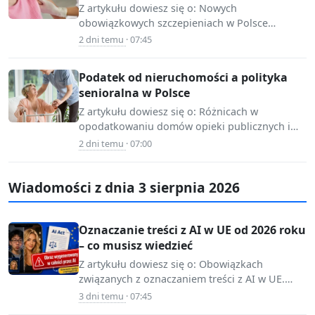
Z artykułu dowiesz się o: Nowych
obowiązkowych szczepieniach w Polsce
📷 Source:
związanych z HPV. Wprowadzeniu szczepienia
2 dni temu
· 07:45
www.infor.pl
do Programu Szczepień Ochronnych.
Potrzebie…
Podatek od nieruchomości a polityka
senioralna w Polsce
Z artykułu dowiesz się o: Różnicach w
opodatkowaniu domów opieki publicznych i
📷 Source:
prywatnych. Wpływie stawek podatku od
2 dni temu
· 07:00
www.infor.pl
nieruchomości na seniorów.…
Wiadomości z dnia 3 sierpnia 2026
Oznaczanie treści z AI w UE od 2026 roku
– co musisz wiedzieć
Z artykułu dowiesz się o: Obowiązkach
związanych z oznaczaniem treści z AI w UE.
📷 Source:
Różnicy w wymaganiach w zależności od…
3 dni temu
· 07:45
www.infor.pl