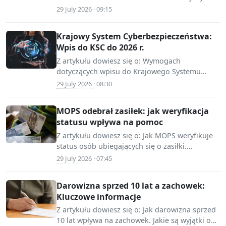
📷 Source:
roszczeń samorządów wobec Skarbu Państwa.
29 July 2026
· 09:15
ksiegowosc-
Znaczeniu…
budzetowa.infor.pl
Krajowy System Cyberbezpieczeństwa:
Wpis do KSC do 2026 r.
Z artykułu dowiesz się o: Wymogach
dotyczących wpisu do Krajowego Systemu
📷 Source:
Cyberbezpieczeństwa (KSC). Kluczowych
29 July 2026
· 08:30
mojafirma.infor.pl
terminach związanych z dyrektywą NIS2.
Procedurze…
MOPS odebrał zasiłek: jak weryfikacja
statusu wpływa na pomoc
Z artykułu dowiesz się o: Jak MOPS weryfikuje
status osób ubiegających się o zasiłki.
📷 Source:
Znaczenie współpracy MOPS z innymi
29 July 2026
· 07:45
www.infor.pl
instytucjami,…
Darowizna sprzed 10 lat a zachowek:
Kluczowe informacje
Z artykułu dowiesz się o: Jak darowizna sprzed
10 lat wpływa na zachowek. Jakie są wyjątki od
📷 Source: