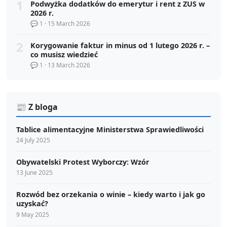
1
Podwyżka dodatków do emerytur i rent z ZUS w
2026 r.
💬 1 · 15 March 2026
2
Korygowanie faktur in minus od 1 lutego 2026 r. –
co musisz wiedzieć
💬 1 · 13 March 2026
📰 Z bloga
Tablice alimentacyjne Ministerstwa Sprawiedliwości
24 July 2025
Obywatelski Protest Wyborczy: Wzór
13 June 2025
Rozwód bez orzekania o winie – kiedy warto i jak go
uzyskać?
9 May 2025