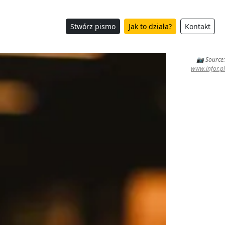
Stwórz pismo
Jak to działa?
Kontakt
📷 Source:
www.infor.pl