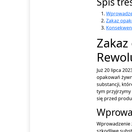
Spis tre
Wprowadze
Zakaz opa
Konsekwenc
Zakaz
Rewol
Już 20 lipca 20
opakowań żywno
substancji, kt
tym przyjrzymy 
się przed prod
Wprowa
Wprowadzenie 
szkodliwe subst