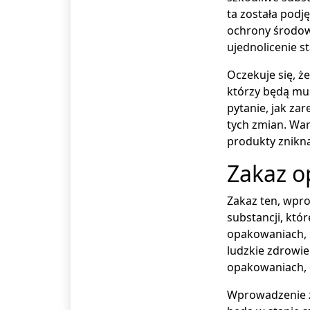
ta została podj
ochrony środowi
ujednolicenie s
Oczekuje się, ż
którzy będą mu
pytanie, jak za
tych zmian. War
produkty znikną
Zakaz 
Zakaz ten, wpro
substancji, któ
opakowaniach, 
ludzkie zdrowie
opakowaniach, c
Wprowadzenie z