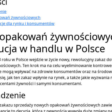
ści
nie
kowań żywnościowych
je dla rynku i konsumentów
 opakowań żywnościowy
ucja w handlu w Polsce
23 roku w Polsce wejdzie w życie nowy, rewolucyjny zakaz do
ściowych. Ten krok ma na celu wyeliminowanie kontrowe
óre mogą wpływać na zdrowie konsumentów oraz na środowi
się, jak ten zakaz wpłynie na rynek, a także jakie wyzwani
ucentami żywności i samymi konsumentami.
dzenie
zakazu sprzedaży nowych opakowań żywnościowych zawie
ancje to decyzja, która z pewnością wywoła duże zmiany na