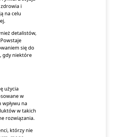
 zdrowia i
ą na celu
ej.
nież detalistów,
 Powstaje
sowaniem się do
, gdy niektóre
ę użycia
stosowane w
h wpływu na
duktów w takich
ne rozwiązania.
ci, którzy nie