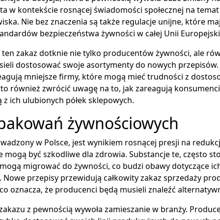
ęta w kontekście rosnącej świadomości społecznej na temat
ska. Nie bez znaczenia są także regulacje unijne, które maj
tandardów bezpieczeństwa żywności w całej Unii Europejski
e ten zakaz dotknie nie tylko producentów żywności, ale rów
sieli dostosować swoje asortymenty do nowych przepisów.
reagują mniejsze firmy, które mogą mieć trudności z dosto
to również zwrócić uwagę na to, jak zareagują konsumenci
 z ich ulubionych półek sklepowych.
opakowań żywnościowych
wadzony w Polsce, jest wynikiem rosnącej presji na redukcj
re mogą być szkodliwe dla zdrowia. Substancje te, często 
mogą migrować do żywności, co budzi obawy dotyczące ic
. Nowe przepisy przewidują całkowity zakaz sprzedaży pro
o oznacza, że producenci będą musieli znaleźć alternatyw
akazu z pewnością wywoła zamieszanie w branży. Producen