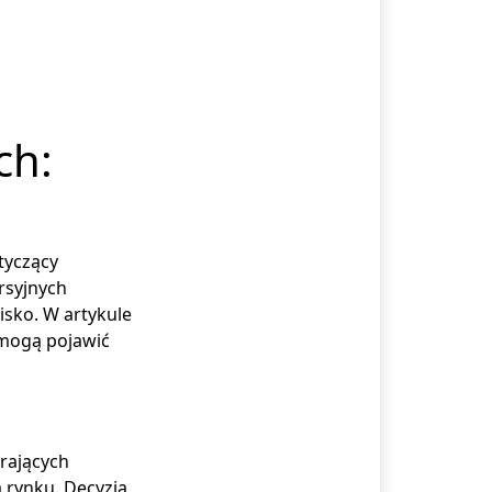
ch:
tyczący
rsyjnych
sko. W artykule
a mogą pojawić
rających
 rynku. Decyzja