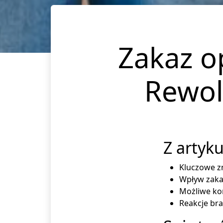
Zakaz o
Rewol
Z artyku
Kluczowe zn
Wpływ zaka
Możliwe ko
Reakcje br