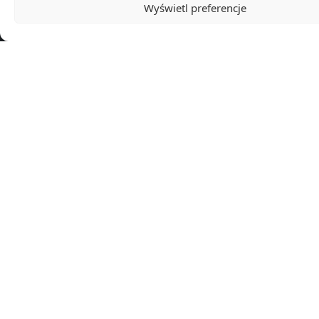
Wyświetl preferencje
Walcz z urzędami i korporacjami za jednym kliknięciem!
Prywatyzacja
dla Polski.
Wzory pism
Apelacja
Odwołanie
Oświadczenie
Podanie
Pozew
Reklamacja
Skarga
Wezwanie
Wniosek