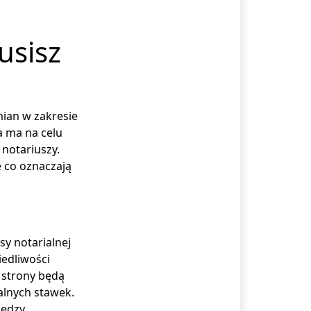
usisz
ian w zakresie
ra ma na celu
notariuszy.
e co oznaczają
y notarialnej
iedliwości
 strony będą
lnych stawek.
iędzy