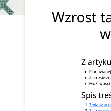
Wzrost ta
w
Z artyku
Planowanej 
Zakresie zm
Możliwości
Spis tre
Zmiany w ta
Zakres usłu