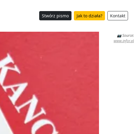
Stwórz pismo
Jak to działa?
Kontakt
📷 Source:
www.infor.pl