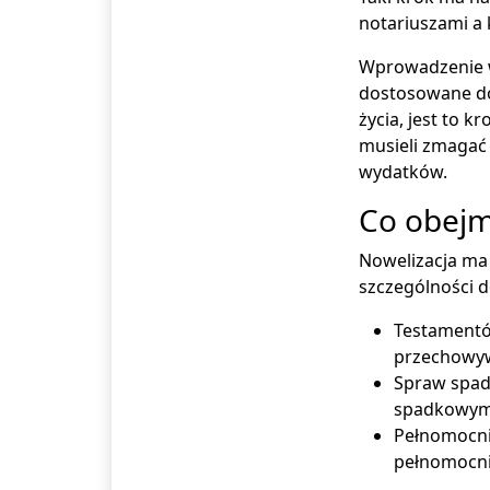
notariuszami a 
Wprowadzenie wa
dostosowane do
życia, jest to k
musieli zmagać
wydatków.
Co obejm
Nowelizacja ma 
szczególności d
Testamentó
przechowy
Spraw spad
spadkowym
Pełnomocni
pełnomocni