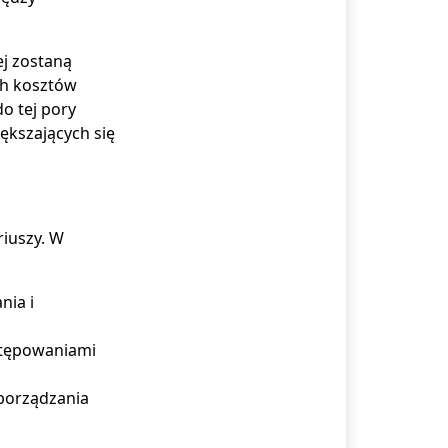
j zostaną
ch kosztów
do tej pory
ększających się
riuszy. W
nia i
stępowaniami
sporządzania