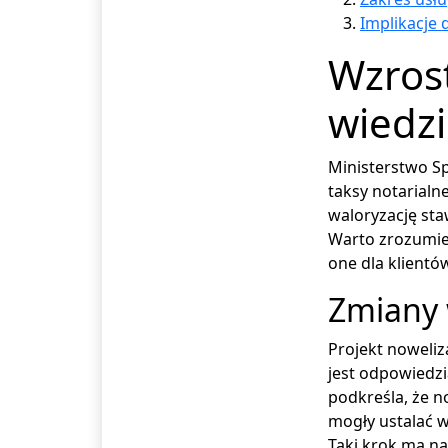
Implikacje 
Wzrost
wiedz
Ministerstwo Sp
taksy notarialne
waloryzację sta
Warto zrozumieć
one dla klientó
Zmiany 
Projekt noweliz
jest odpowiedzi
podkreśla, że n
mogły ustalać 
Taki krok ma na