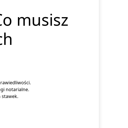
 Co musisz
ch
rawiedliwości.
i notarialne.
 stawek.