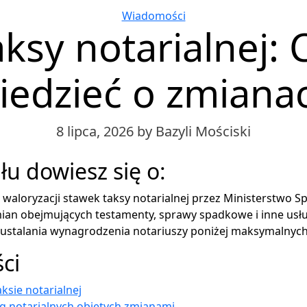
Categories
Wiadomości
ksy notarialnej:
iedzieć o zmiana
8 lipca, 2026
by Bazyli Mościski
łu dowiesz się o:
waloryzacji stawek taksy notarialnej przez Ministerstwo Sp
ian obejmujących testamenty, sprawy spadkowe i inne usług
 ustalania wynagrodzenia notariuszy poniżej maksymalnych
ści
ksie notarialnej
g notarialnych objętych zmianami