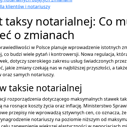
dla klientów i notariuszy
 taksy notarialnej: Co m
ieć o zmianach
rawiedliwości w Polsce planuje wprowadzenie istotnych zm
j, co budzi wiele pytań i kontrowersji. Nowa regulacja, któ
wek, dotyczy szerokiego zakresu usług świadczonych przez 
, jakie zmiany czekają nas w najbliższej przyszłości, a takż
w oraz samych notariuszy.
w taksie notarialnej
acji rozporządzenia dotyczącego maksymalnych stawek taks
ą na rosnące koszty życia oraz inflację. Ministerstwo Spraw
owe przepisy nie wprowadzą sztywnych cen, co oznacza, że
wynagrodzenie notariuszy na poziomie niższym od maksyma
 celu zapewnienie większej elastyczności w negocjacjach m