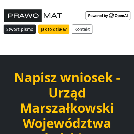
Stwórz pismo
Jak to działa?
Kontakt
Napisz wniosek -
Urząd
Marszałkowski
Województwa