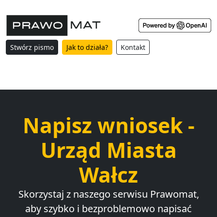
Stwórz pismo
Jak to działa?
Kontakt
Napisz wniosek -
Urząd Miasta
Wałcz
Skorzystaj z naszego serwisu Prawomat,
aby szybko i bezproblemowo napisać