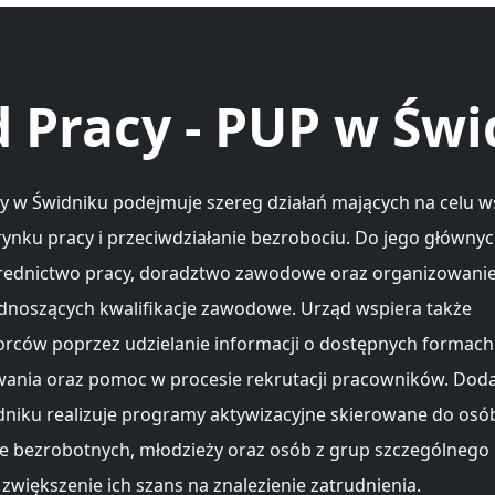
 Pracy - PUP w Św
y w Świdniku podejmuje szereg działań mających na celu w
rynku pracy i przeciwdziałanie bezrobociu. Do jego główny
rednictwo pracy, doradztwo zawodowe oraz organizowanie 
noszących kwalifikacje zawodowe. Urząd wspiera także
orców poprzez udzielanie informacji o dostępnych formach
ania oraz pomoc w procesie rekrutacji pracowników. Dod
niku realizuje programy aktywizacyjne skierowane do osó
e bezrobotnych, młodzieży oraz osób z grup szczególnego 
zwiększenie ich szans na znalezienie zatrudnienia.