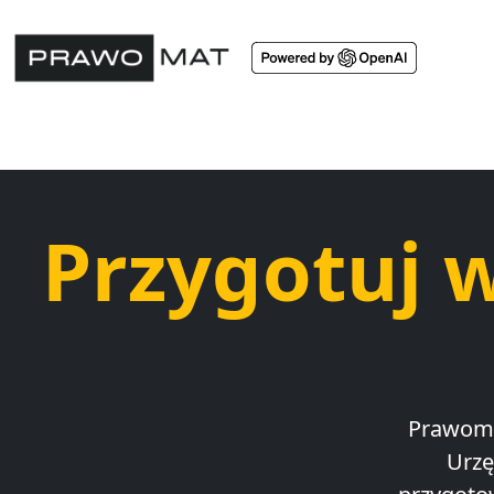
Przygotuj 
Prawoma
Urzę