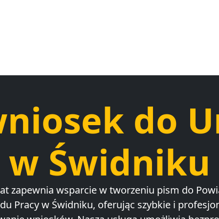
wniosek do U
w Świdniku
t zapewnia wsparcie w tworzeniu pism do Pow
du Pracy w Świdniku, oferując szybkie i profesjo