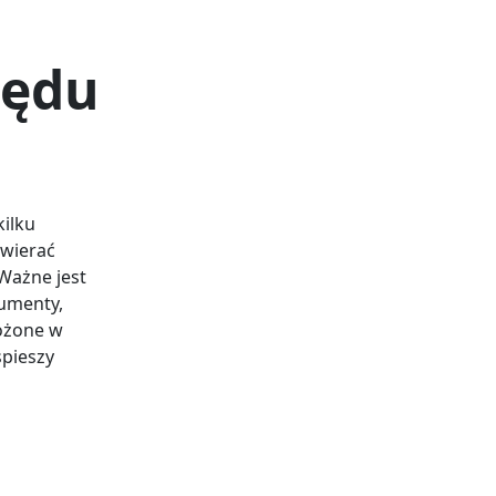
zędu
kilku
awierać
Ważne jest
kumenty,
łożone w
spieszy