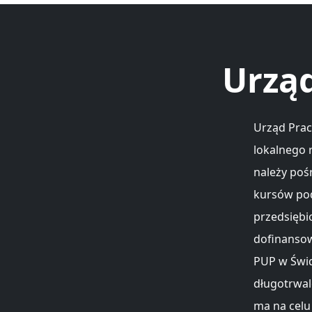
Urząd
Urząd Prac
lokalnego 
należy poś
kursów pod
przedsiębi
dofinansow
PUP w Świd
długotrwal
ma na celu 