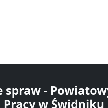
e spraw - Powiatow
Pracy w Świdniku