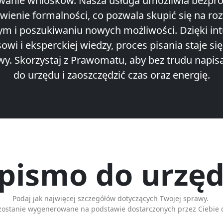
wanie wniosków. Nasza usługa umożliwia bezp
twienie formalności, co pozwala skupić się na ro
 i poszukiwaniu nowych możliwości. Dzięki in
sowi i eksperckiej wiedzy, proces pisania staje się
wy. Skorzystaj z Prawomatu, aby bez trudu napis
do urzędu i zaoszczędzić czas oraz energię.
 pismo do urzęd
Podaj jak najwięcej szczegółów dotyczących Twojej sprawy.
zostanie wygenerowane na podstawie dostarczonych przez Ciebie 