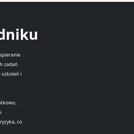
idniku
spieranie
ch zadań
szkoleń i
atkowo,
b
ryzyka, co