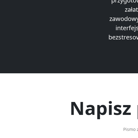
przygoto
zała
zawodowym
interfej
bezstreso
Napisz
Pismo 