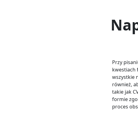
Nap
Przy pisan
kwestiach 
wszystkie 
również, a
takie jak 
formie zgo
proces obs