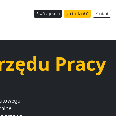
Stwórz pismo
Jak to działa?
Kontakt
rzędu Pracy
iatowego
nalne