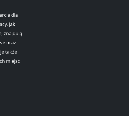
rcia dla
y, jak i
, znajdują
we oraz
je także
ch miejsc