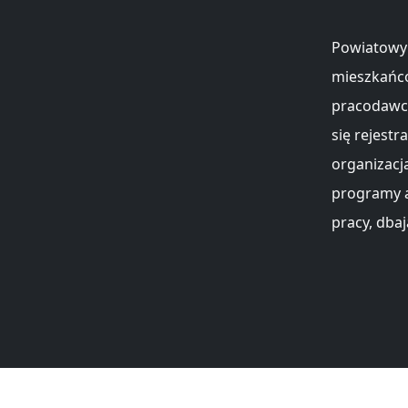
Powiatowy 
mieszkańcó
pracodawco
się rejest
organizacj
programy a
pracy, dba