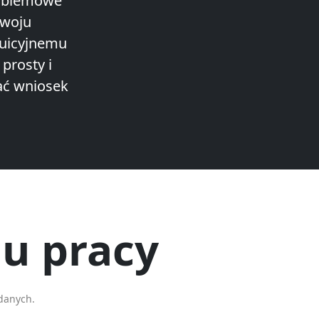
roblemowe
zwoju
tuicyjnemu
 prosty i
ać wniosek
u pracy
danych.