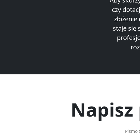
Aby skorzy
czy dotac
złożenie
staje się
profesj
roz
Napisz
Pismo 