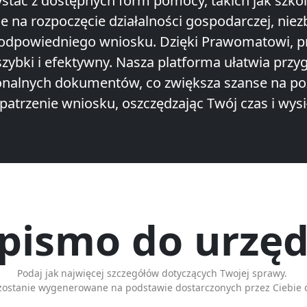
stać z dostępnych form pomocy, takich jak szkol
je na rozpoczęcie działalności gospodarczej, niez
 odpowiedniego wniosku. Dzięki Prawomatowi, p
 szybki i efektywny. Nasza platforma ułatwia prz
onalnych dokumentów, co zwiększa szanse na p
patrzenie wniosku, oszczędzając Twój czas i wysi
 pismo do urzęd
Podaj jak najwięcej szczegółów dotyczących Twojej sprawy.
zostanie wygenerowane na podstawie dostarczonych przez Ciebie 