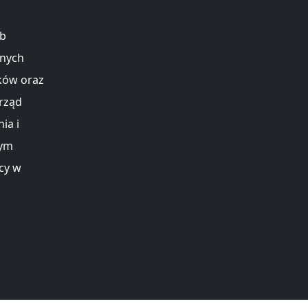
ób
anych
łków oraz
rząd
ia i
nym
cy w