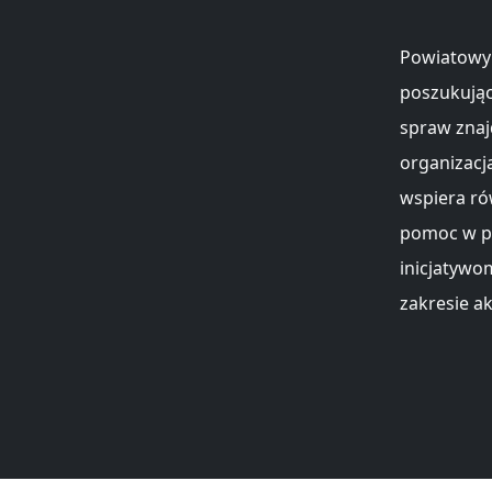
Powiatowy 
poszukując
spraw znaj
organizacj
wspiera ró
pomoc w p
inicjatyw
zakresie a