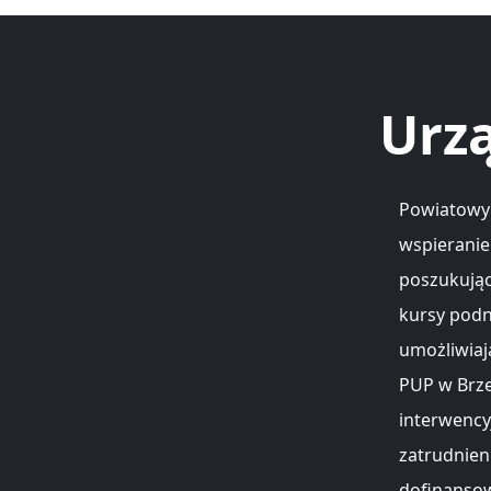
Urzą
Powiatowy 
wspieranie
poszukując
kursy podn
umożliwiaj
PUP w Brze
interwency
zatrudnien
dofinansow