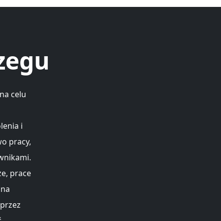
rzegu
na celu
i
enia i
o pracy,
wnikami.
że, prace
 na
oprzez
ć