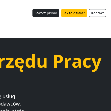
Stwórz pismo
Jak to działa?
Kontakt
rzędu Pracy
ę usług
codawców.