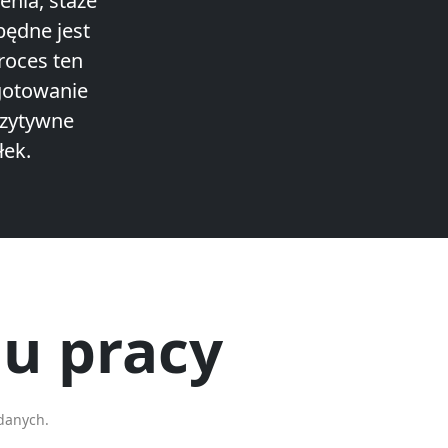
enia, staże
będne jest
roces ten
ygotowanie
ozytywne
łek.
u pracy
danych.