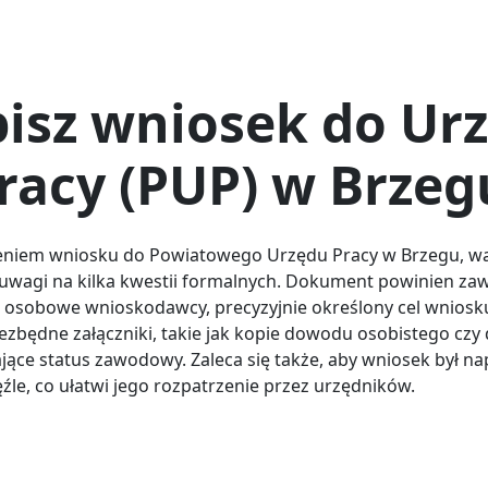
isz wniosek do Ur
racy (PUP) w Brzeg
eniem wniosku do Powiatowego Urzędu Pracy w Brzegu, wa
uwagi na kilka kwestii formalnych. Dokument powinien zaw
 osobowe wnioskodawcy, precyzyjnie określony cel wniosk
iezbędne załączniki, takie jak kopie dowodu osobistego cz
jące status zawodowy. Zaleca się także, aby wniosek był na
ęźle, co ułatwi jego rozpatrzenie przez urzędników.