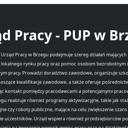
d Pracy - PUP w B
Urząd Pracy w Brzegu podejmuje szereg działań mających 
 lokalnego rynku pracy oraz pomoc osobom bezrobotnym 
ym pracy. Prowadzi doradztwo zawodowe, organizuje szkol
oszące kwalifikacje zawodowe, a także oferuje pośrednictw
ąc kontakt pomiędzy pracodawcami a potencjalnymi praco
gu realizuje również programy aktywizacyjne, takie jak sta
jne czy roboty publiczne, mające na celu zwiększenie szans
ie uczestników. Urząd wspiera również przedsiębiorców p
ania na tworzenie nowych miejsc pracy oraz na działalnoś