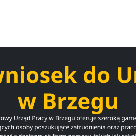
wniosek do U
w Brzegu
owy Urząd Pracy w Brzegu oferuje szeroką gam
ących osoby poszukujące zatrudnienia oraz pra