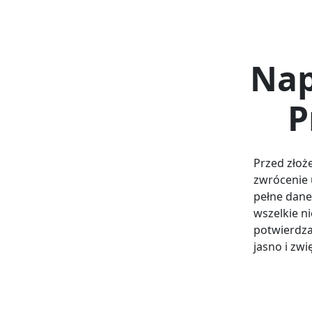
Nap
P
Przed złoż
zwrócenie 
pełne dane
wszelkie n
potwierdza
jasno i zwi