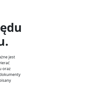
zędu
u.
żne jest
ierać
u oraz
y dokumenty
pisany