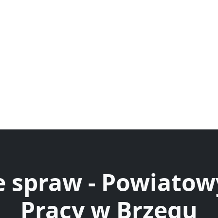
e spraw - Powiatow
Pracy w Brzegu