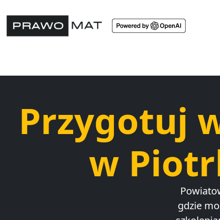
Przygotuj 
w Piot
Powiatow
gdzie mo