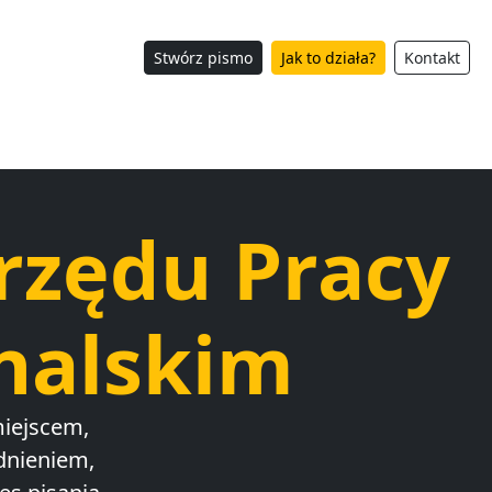
Stwórz pismo
Jak to działa?
Kontakt
rzędu Pracy
nalskim
miejscem,
dnieniem,