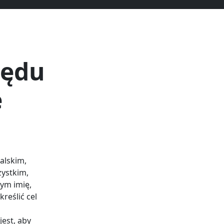
zędu
e
alskim,
zystkim,
ym imię,
reślić cel
est, aby