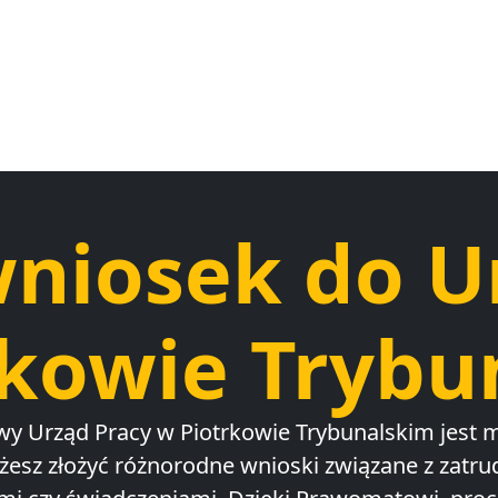
wniosek do U
rkowie Trybu
y Urząd Pracy w Piotrkowie Trybunalskim jest 
żesz złożyć różnorodne wnioski związane z zatru