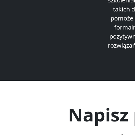
szkolenia
takich 
pomoże C
formal
pozytywne
rozwiązań
Napisz