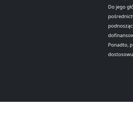
Do jego gł
pośrednict
podnoszący
dofinansow
Ponadto, p
dostosowuj