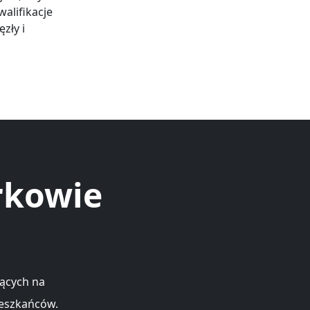
alifikacje
zły i
rkowie
jących na
ieszkańców.