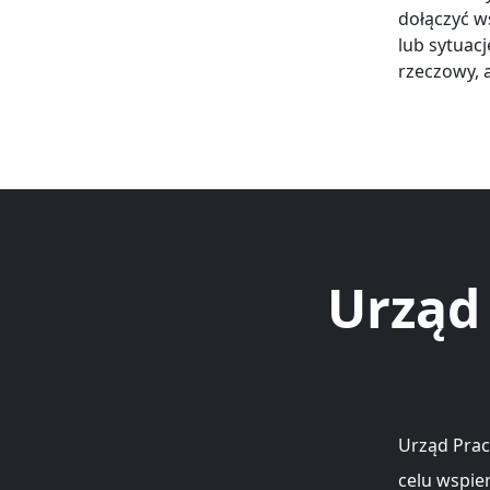
dołączyć w
lub sytuac
rzeczowy, 
Urząd
Urząd Prac
celu wspie