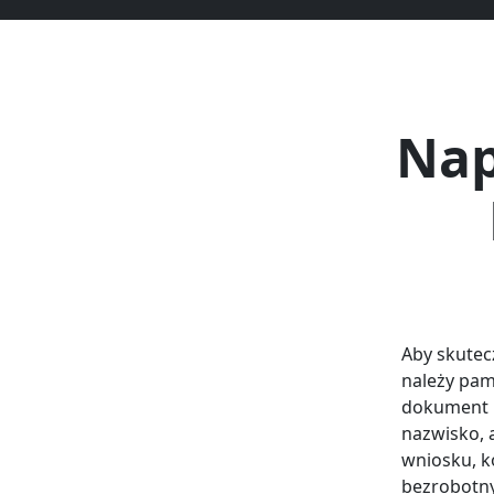
Nap
Aby skutec
należy pam
dokument p
nazwisko, 
wniosku, ko
bezrobotny