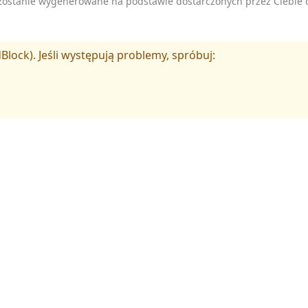
zostanie wygenerowane na podstawie dostarczonych przez Ciebie 
Block). Jeśli występują problemy, spróbuj: