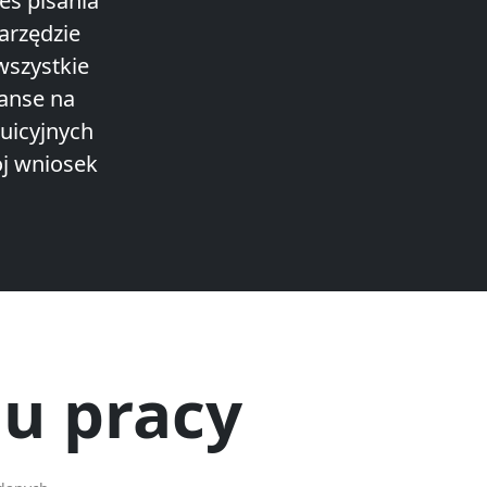
es pisania
arzędzie
wszystkie
anse na
tuicyjnych
ój wniosek
u pracy