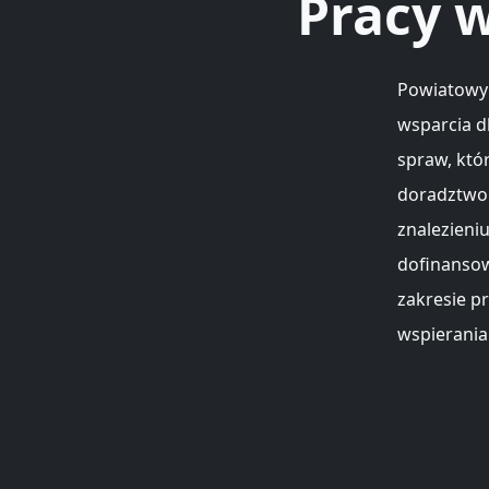
Pracy 
Powiatowy 
wsparcia d
spraw, któ
doradztwo 
znalezieni
dofinansow
zakresie pr
wspierania