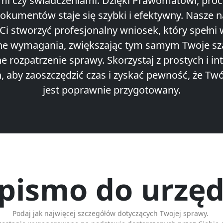
mi czy świadczeniami. Dzięki Prawomatowi, proc
dokumentów staje się szybki i efektywny. Nasze n
i stworzyć profesjonalny wniosek, który spełni 
ne wymagania, zwiększając tym samym Twoje sz
 rozpatrzenie sprawy. Skorzystaj z prostych i in
, aby zaoszczędzić czas i zyskać pewność, że Tw
jest poprawnie przygotowany.
 pismo do urzęd
Podaj jak najwięcej szczegółów dotyczących Twojej sprawy.