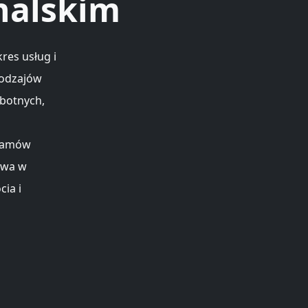
nalskim
res usług i
rodzajów
obotnych,
gramów
twa w
cia i