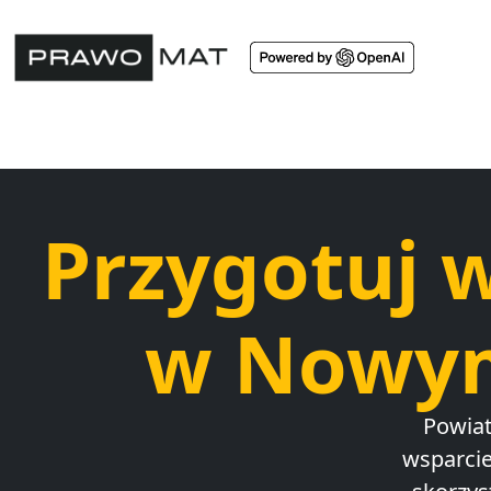
Przygotuj 
w Nowym
Powia
wsparcie