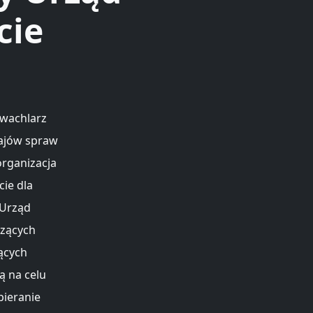
cie
 wachlarz
zajów spraw
organizacja
ie dla
 Urząd
czących
ących
ą na celu
pieranie