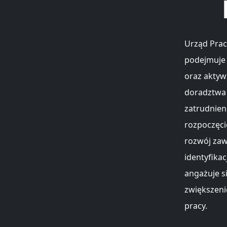
Urząd Pra
podejmuje 
oraz aktyw
doradztwa 
zatrudnien
rozpoczęci
rozwój zaw
identyfika
angażuje si
zwiększeni
pracy.