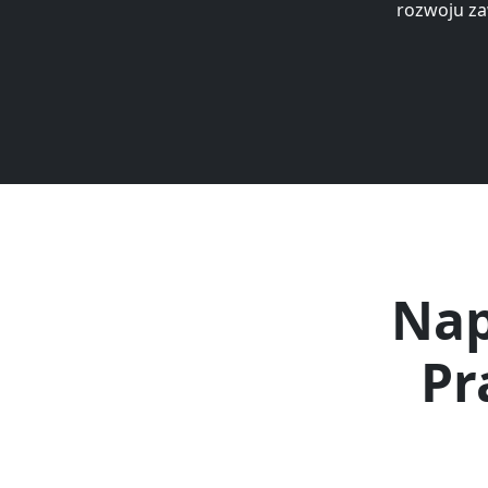
rozwoju z
Nap
Pr