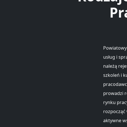
Pr
Powiatowy 
usług i sp
należą rej
szkoleń i 
pracodawcó
prowadzi r
rynku prac
rozpocząć 
aktywne ws