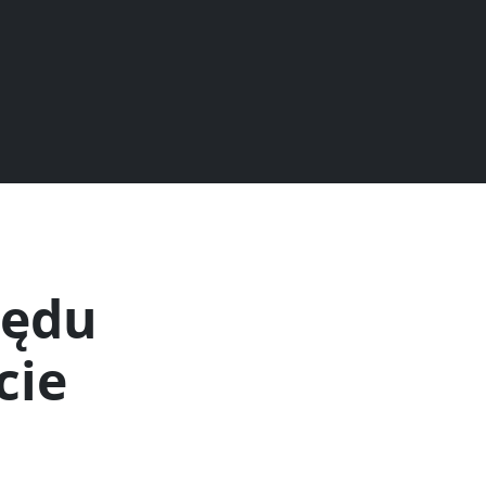
zędu
cie