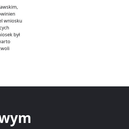
bawskim,
owinien
el wniosku
ących
iosek był
warto
zwoli
Nowym