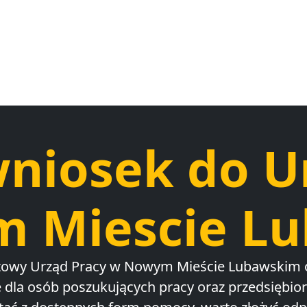
wniosek do U
 Miescie L
towy Urząd Pracy w Nowym Mieście Lubawskim o
 dla osób poszukujących pracy oraz przedsiębio