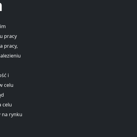
m
kim
u pracy
a pracy,
alezieniu
ść i
w celu
ąd
a celu
w na rynku