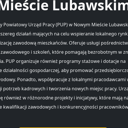
Mieście Lubawski
cy Powiatowy Urząd Pracy (PUP) w Nowym Mieście Lubaws
szereg działań mających na celu wspieranie lokalnego rynk
izację zawodową mieszkańców. Oferuje usługi pośrednictw
zawodowego i szkoleń, które pomagają bezrobotnym w zn
ia. PUP organizuje również programy stażowe i dotacje na
e działalności gospodarczej, aby promować przedsiębiorczo
odowy. Ponadto, współpracuje z lokalnymi pracodawcami 
cji potrzeb kadrowych i tworzenia nowych miejsc pracy. Urz
ę również w różnorodne projekty i inicjatywy, które mają n
e kwalifikacji zawodowych i konkurencyjności pracownikó