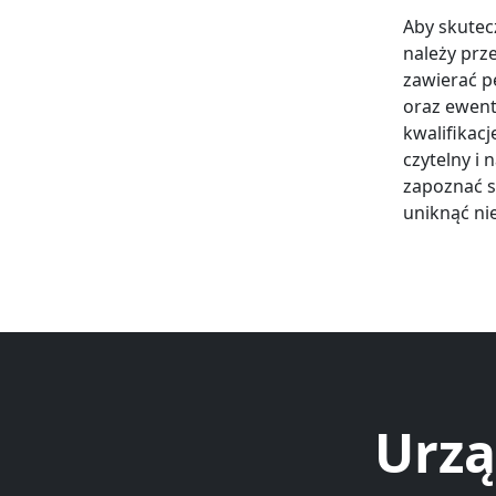
Aby skutec
należy pr
zawierać p
oraz ewent
kwalifikac
czytelny i
zapoznać s
uniknąć ni
Urzą