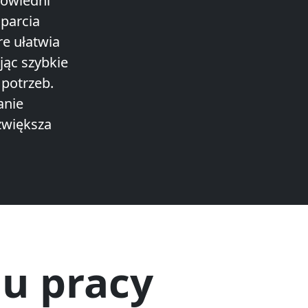
powiedni
parcia
e ułatwia
jąc szybkie
potrzeb.
anie
zwiększa
u pracy