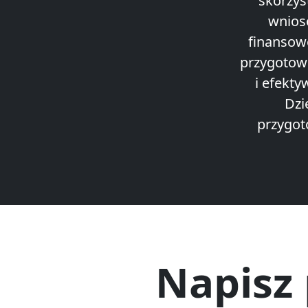
skorzys
wnios
finansow
przygotowa
i efekt
Dzi
przygot
Napisz