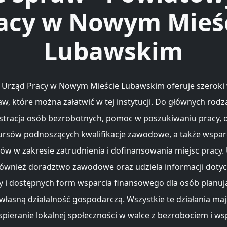
acy w Nowym Mieś
Lubawskim
Urząd Pracy w Nowym Mieście Lubawskim oferuje szeroki
raw, które można załatwić w tej instytucji. Do głównych rod
estracja osób bezrobotnych, pomoc w poszukiwaniu pracy, 
kursów podnoszących kwalifikacje zawodowe, a także wsparc
w w zakresie zatrudnienia i dofinansowania miejsc pracy.
ównież doradztwo zawodowe oraz udziela informacji doty
y i dostępnych form wsparcia finansowego dla osób planuj
własną działalność gospodarczą. Wszystkie te działania maj
pieranie lokalnej społeczności w walce z bezrobociem i ws