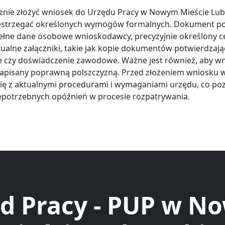
znie złożyć wniosek do Urzędu Pracy w Nowym Mieście Lu
zestrzegać określonych wymogów formalnych. Dokument p
ełne dane osobowe wnioskodawcy, precyzyjnie określony c
ualne załączniki, takie jak kopie dokumentów potwierdzaj
je czy doświadczenie zawodowe. Ważne jest również, aby wn
 napisany poprawną polszczyzną. Przed złożeniem wniosku 
ię z aktualnymi procedurami i wymaganiami urzędu, co po
epotrzebnych opóźnień w procesie rozpatrywania.
d Pracy - PUP w 