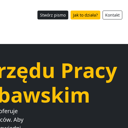
Stwórz pismo
Jak to działa?
Kontakt
rzędu Pracy
ubawskim
feruje
rców. Aby