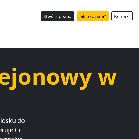
Stwórz pismo
Jak to działa?
Kontakt
Rejonowy w
niosku do
ruje Ci