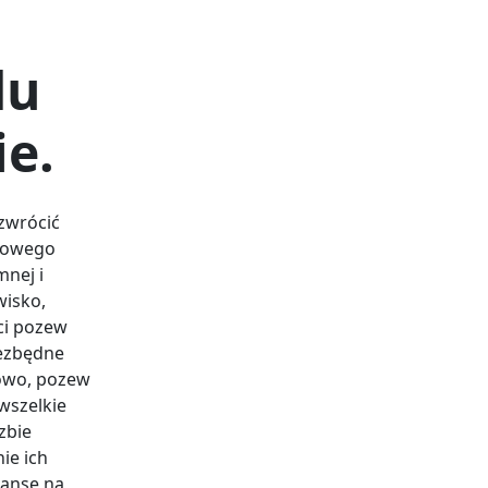
du
e.
zwrócić
dłowego
nej i
wisko,
ci pozew
iezbędne
owo, pozew
wszelkie
zbie
ie ich
zansę na