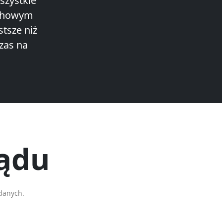
szystkie
achowym
tsze niż
zas na
sądu
danych.