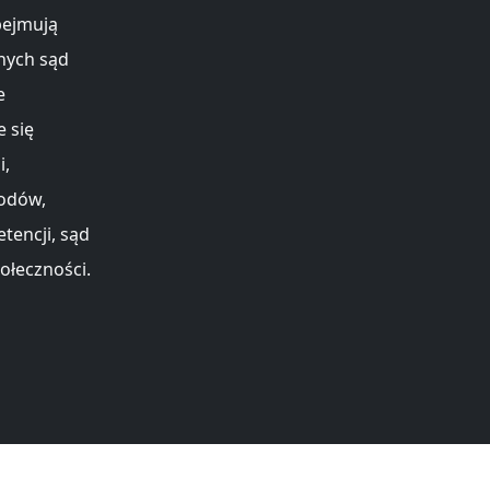
bejmują
lnych sąd
e
 się
i,
wodów,
tencji, sąd
ołeczności.