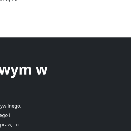
nowym w
Cywilnego,
ego i
spraw, co