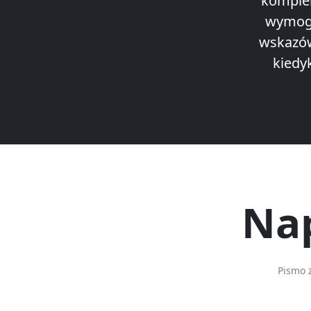
komplek
wymogi
wskazów
kiedy
Nap
Pismo 