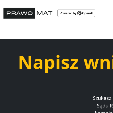
Napisz wn
Szukasz 
Sądu R