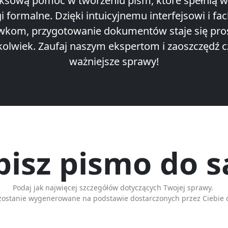
sową pomoc w tworzeniu pism, które spełnią w
 formalne. Dzięki intuicyjnemu interfejsowi i f
kom, przygotowanie dokumentów staje się pros
kolwiek. Zaufaj naszym ekspertom i zaoszczędź c
ważniejsze sprawy!
isz pismo do 
Podaj jak najwięcej szczegółów dotyczących Twojej sprawy.
zostanie wygenerowane na podstawie dostarczonych przez Ciebie 