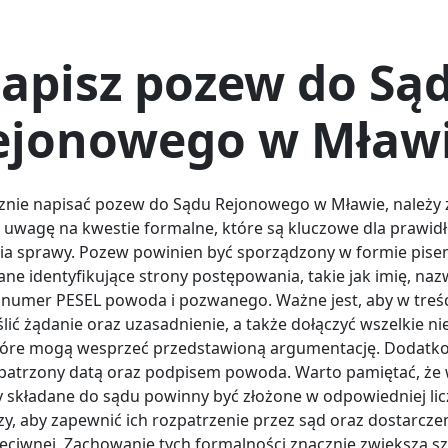
apisz pozew do Są
ejonowego w Mławi
znie napisać pozew do Sądu Rejonowego w Mławie, należy 
 uwagę na kwestie formalne, które są kluczowe dla prawi
ia sprawy. Pozew powinien być sporządzony w formie pisem
ane identyfikujące strony postępowania, takie jak imię, naz
 numer PESEL powoda i pozwanego. Ważne jest, aby w treś
ślić żądanie oraz uzasadnienie, a także dołączyć wszelkie n
tóre mogą wesprzeć przedstawioną argumentację. Dodatk
patrzony datą oraz podpisem powoda. Warto pamiętać, że 
składane do sądu powinny być złożone w odpowiedniej lic
y, aby zapewnić ich rozpatrzenie przez sąd oraz dostarczen
zeciwnej. Zachowanie tych formalności znacznie zwiększa s