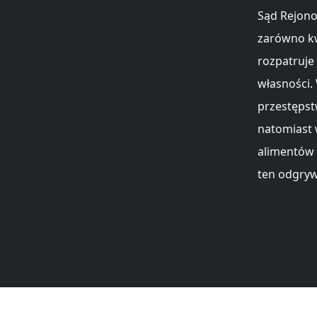
Sąd Rejono
zarówno kw
rozpatruje
własności.
przestępst
natomiast 
alimentów 
ten odgryw