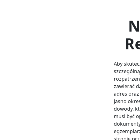
N
R
Aby skutec
szczególną
rozpatrzen
zawierać d
adres oraz
jasno okre
dowody, k
musi być o
dokumenty 
egzemplarz
stronie pr