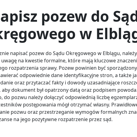
apisz pozew do Są
ręgowego w Elblą
znie napisać pozew do Sądu Okręgowego w Elblągu, należy
 uwagę na kwestie formalne, które mają kluczowe znaczeni
go rozpatrzenia sprawy. Pozew powinien być sporządzony
zawierać odpowiednie dane identyfikacyjne stron, a także j
ądanie oraz przytaczać fakty i dowody uzasadniające roszcz
, aby dokument był opatrzony datą oraz podpisem powoda
 do pozwu należy dołączyć odpowiednią liczbę egzemplarz
zestników postępowania mógł otrzymać własny. Prawidłow
anie pozwu oraz przestrzeganie wymogów formalnych zna
zanse na jego pozytywne rozpatrzenie przez sąd.