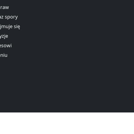
praw
az spory
jmuje się
yzje
esowi
eniu