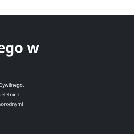
ego w
 Cywilnego,
ieletnich
żnorodnymi