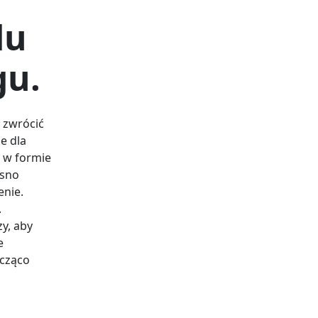
du
gu.
 zwrócić
e dla
 w formie
asno
enie.
.
y, aby
e
cząco