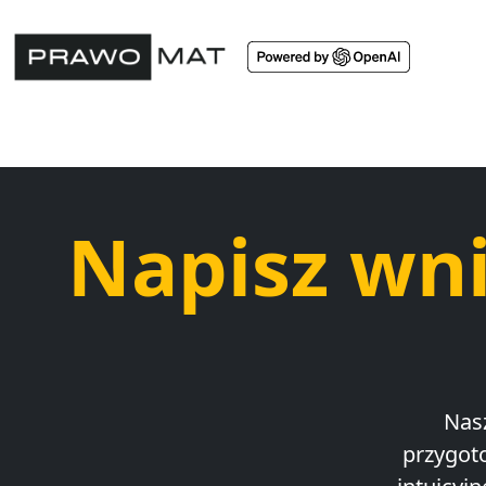
Napisz wn
Nasz
przygot