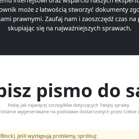
nemu interfejsowi oraz wsparciu naszych ekspert
ownik może z łatwością stworzyć dokumenty zg
mi prawnymi. Zaufaj nam i zaoszczędź czas na p
skupiając się na najważniejszych sprawach.
isz pismo do 
Podaj jak najwięcej szczegółów dotyczących Twojej sprawy.
zostanie wygenerowane na podstawie dostarczonych przez Ciebie 
Block). Jeśli występują problemy, spróbuj: