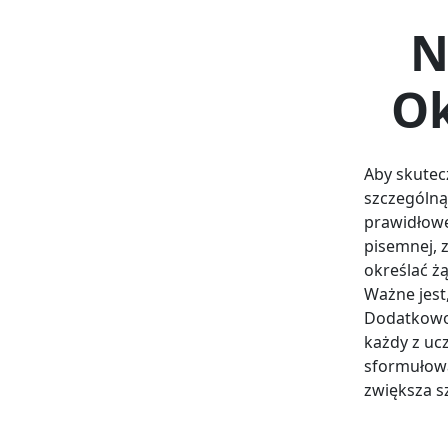
N
Ok
Aby skutec
szczególną
prawidłowe
pisemnej, 
określać ż
Ważne jest
Dodatkowo,
każdy z uc
sformułow
zwiększa s