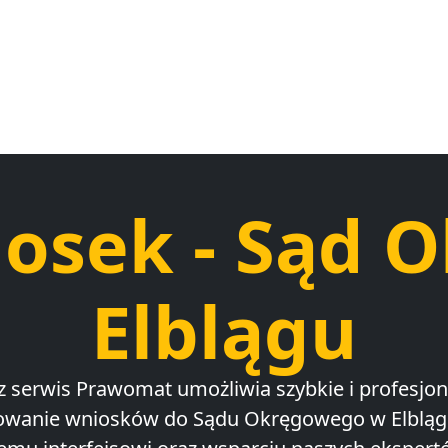
iosek - Sąd 
Elblągu
 serwis Prawomat umożliwia szybkie i profesjo
owanie wniosków do Sądu Okręgowego w Elblągu