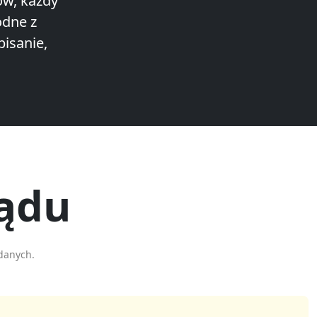
ów, każdy
odne z
isanie,
sądu
danych.