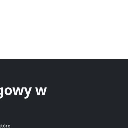
ęgowy w
które