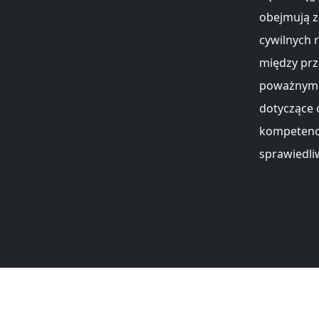
obejmują z
cywilnych 
między prz
poważnymi 
dotyczące 
kompetencj
sprawiedli