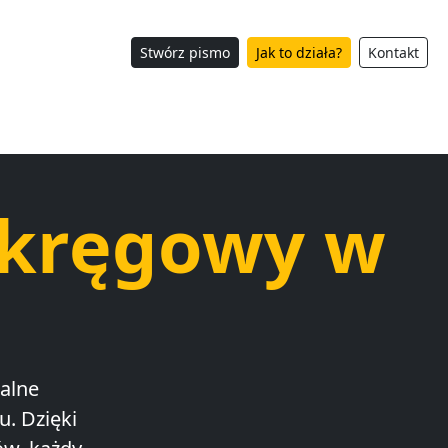
Stwórz pismo
Jak to działa?
Kontakt
Okręgowy w
nalne
. Dzięki