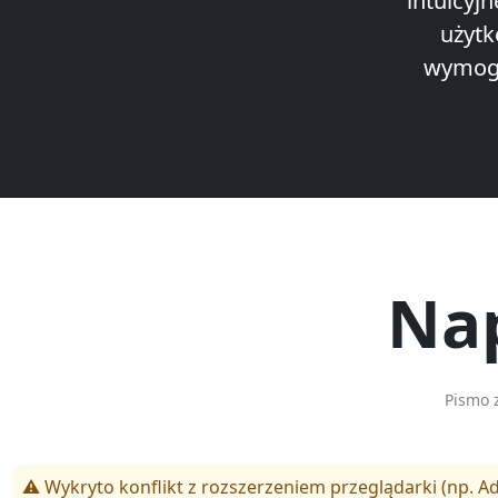
intuicyj
użytk
wymoga
Nap
Pismo 
⚠️ Wykryto konflikt z rozszerzeniem przeglądarki (np. Ad