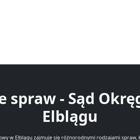
e spraw - Sąd Okr
Elblągu
wy w Elblągu zajmuje się różnorodnymi rodzajami spraw, 