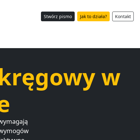
Stwórz pismo
Jak to działa?
Kontakt
Okręgowy w
e
 wymagają
h wymogów