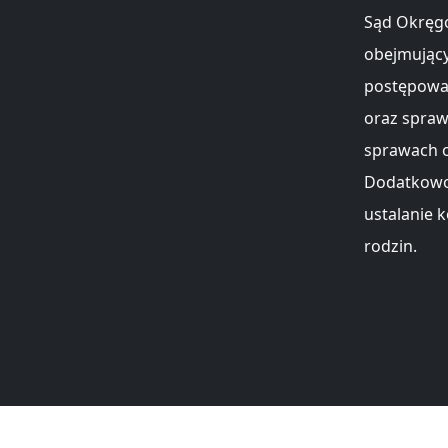
Sąd Okręgo
obejmujący
postępowan
oraz spra
sprawach o
Dodatkowo,
ustalanie 
rodzin.