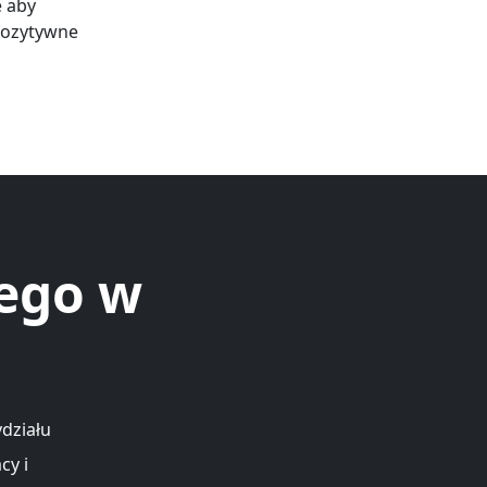
e aby
pozytywne
ego w
ydziału
cy i