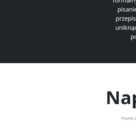
formaln
pisani
przepi
unikną
p
Nap
Pismo 