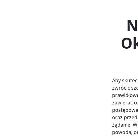
N
Ok
Aby skutec
zwrócić sz
prawidłowe
zawierać o
postępowan
oraz przed
żądanie. W
powoda, or