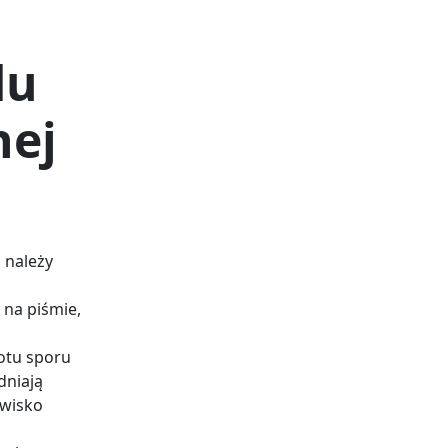
du
nej
 należy
na piśmie,
otu sporu
dniają
owisko