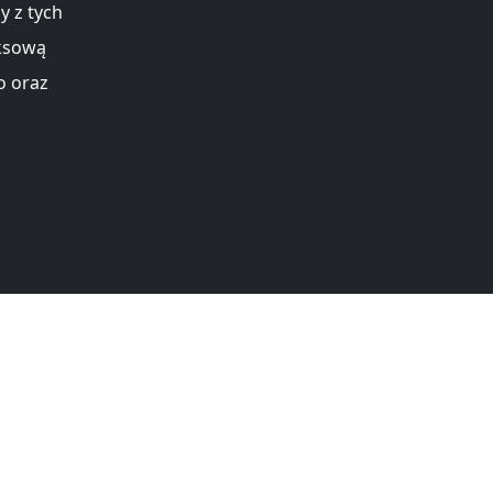
y z tych
eksową
o oraz