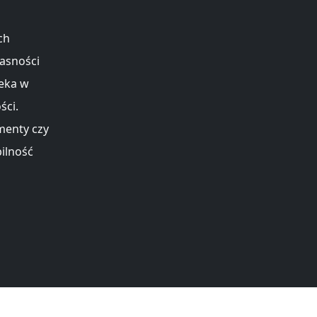
ch
asności
eka w
ści.
menty czy
bilność