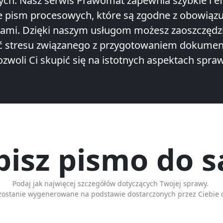
ych. Nasz serwis Prawomat zapewnia szybkie i e
e pism procesowych, które są zgodne z obowiąz
sami. Dzięki naszym usługom możesz zaoszczędzić
ć stresu związanego z przygotowaniem dokumen
ozwoli Ci skupić się na istotnych aspektach spraw
isz pismo do 
Podaj jak najwięcej szczegółów dotyczących Twojej sprawy.
zostanie wygenerowane na podstawie dostarczonych przez Ciebie 