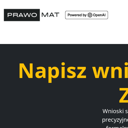
Napisz wn
Wnioski 
precyzyj