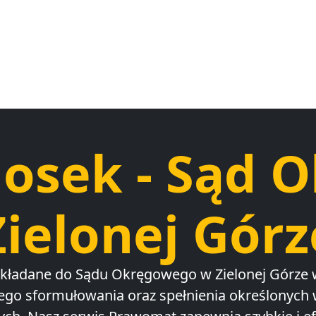
iosek - Sąd 
Zielonej Górz
składane do Sądu Okręgowego w Zielonej Górze
nego sformułowania oraz spełnienia określonyc