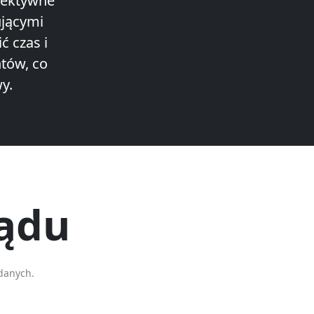
fektywne
ującymi
 czas i
tów, co
y.
sądu
danych.