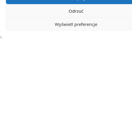
0
Odrzuć
Ocena artykułu
Wyświetl preferencje
Subskrybuj
Login
0
KOMENTARZE