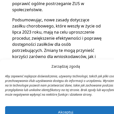
poprawić ogólne postrzeganie ZUS w
społeczeństwie.
Podsumowując, nowe zasady dotyczące
zasiłku chorobowego, które weszły w życie od
lipca 2023 roku, mają na celu uproszczenie
procedur, zwiększenie efektywności i poprawę
dostępności zasiłków dla osób
potrzebujących. Zmiany te mogą przynieść
korzyści zarówno dla wnioskodawców, jak i
dla samego ZUS, co jest krokiem w stronę
Zarządzaj zgodą
nowoczesnego systemu wsparcia
społecznego w Polsce.
Aby zapewnić najlepsze doświadczenia, używamy technologii, takich jak pliki coo
przechowywania i/lub uzyskiwania dostępu do informacji o urządzeniu. Wyraże
na te technologie pozwoli nam przetwarzać dane, takie jak zachowanie podczas
Źródła:
Zasiłek chorobowy. Od lipca obowiązują
przeglądania lub unikalne identyfikatory na tej stronie. Brak zgody lub wycofan
może negatywnie wpłynąć na niektóre funkcje i działanie strony.
nowe procedury w ZUS
Akceptuj