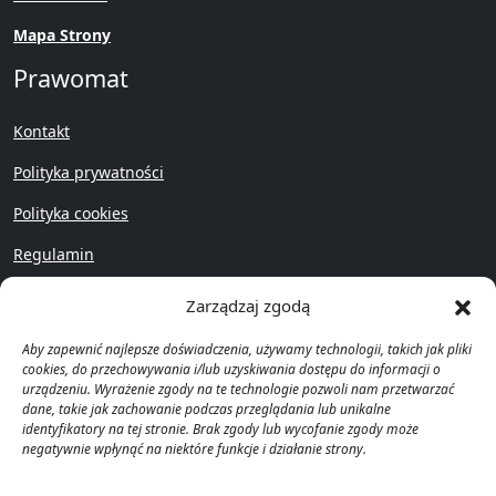
Mapa Strony
Prawomat
Kontakt
Polityka prywatności
Polityka cookies
Regulamin
Przywróć
Zarządzaj zgodą
Aby zapewnić najlepsze doświadczenia, używamy technologii, takich jak pliki
cookies, do przechowywania i/lub uzyskiwania dostępu do informacji o
urządzeniu. Wyrażenie zgody na te technologie pozwoli nam przetwarzać
dane, takie jak zachowanie podczas przeglądania lub unikalne
identyfikatory na tej stronie. Brak zgody lub wycofanie zgody może
Copyright © Prawomat 2023 -
negatywnie wpłynąć na niektóre funkcje i działanie strony.
2025